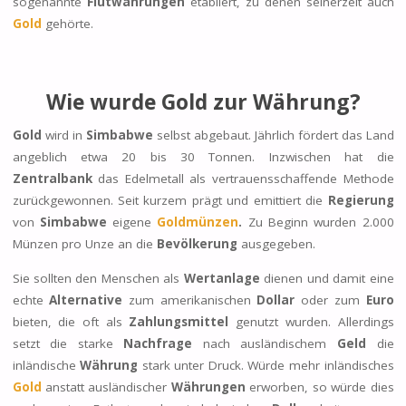
sogenannte
Flutwährungen
etabliert, zu denen seinerzeit auch
Gold
gehörte.
Wie wurde Gold zur Währung?
Gold
wird in
Simbabwe
selbst abgebaut. Jährlich fördert das Land
angeblich etwa 20 bis 30 Tonnen. Inzwischen hat die
Zentralbank
das Edelmetall als vertrauensschaffende Methode
zurückgewonnen. Seit kurzem prägt und emittiert die
Regierung
von
Simbabwe
eigene
Goldmünzen
.
Zu Beginn wurden 2.000
Münzen pro Unze an die
Bevölkerung
ausgegeben.
Sie sollten den Menschen als
Wertanlage
dienen und damit eine
echte
Alternative
zum amerikanischen
Dollar
oder zum
Euro
bieten, die oft als
Zahlungsmittel
genutzt wurden. Allerdings
setzt die starke
Nachfrage
nach ausländischem
Geld
die
inländische
Währung
stark unter Druck. Würde mehr inländisches
Gold
anstatt ausländischer
Währungen
erworben, so würde dies