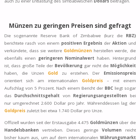
auch zu einer Entlastung des simbabwischen
Dollars
beitragen.
Münzen zu geringen Preisen sind gefragt
Die sogenannte Reserve Bank of Zimbabwe (kurz die
RBZ)
berichtete rasch von einem
positiven Ergebnis
der
Aktion
und
verkündete, dass sie weitere
Goldmünzen
herstellen werde, die
ebenfalls einen
geringeren Nominalwert
haben. Hintergrund
ist, dass große Teile der
Bevölkerung
gar nicht die
Möglichkeit
haben, die Unzen
Gold
zu erstehen. Der
Emissionspreis
orientiert sich am internationalen
Goldpreis
– mit einem
Aufschlag von 5 Prozent. Nach einem Bericht der
BBC
liegt sogar
das
Durchschnittsgehalt
von
Regierungsangestellten
bei
nur umgerechnet 2.600 Dollar pro Jahr. Währenddessen lag der
Goldpreis
zuletzt bei etwa 1.740 Dollar pro Unze.
Offiziell wurden seit der Erstausgabe 4.475
Goldmünzen
über die
Handelsbanken
vertrieben. Dieses geringe
Volumen
reicht
bisher kaum aus, um auf dem internationalen
Währungsmarkt