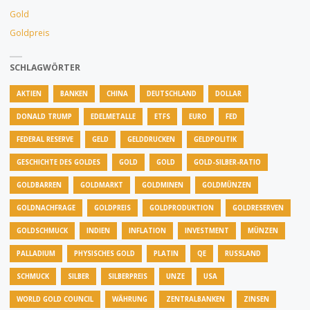
Gold
Goldpreis
SCHLAGWÖRTER
AKTIEN
BANKEN
CHINA
DEUTSCHLAND
DOLLAR
DONALD TRUMP
EDELMETALLE
ETFS
EURO
FED
FEDERAL RESERVE
GELD
GELDDRUCKEN
GELDPOLITIK
GESCHICHTE DES GOLDES
GOLD
GOLD
GOLD-SILBER-RATIO
GOLDBARREN
GOLDMARKT
GOLDMINEN
GOLDMÜNZEN
GOLDNACHFRAGE
GOLDPREIS
GOLDPRODUKTION
GOLDRESERVEN
GOLDSCHMUCK
INDIEN
INFLATION
INVESTMENT
MÜNZEN
PALLADIUM
PHYSISCHES GOLD
PLATIN
QE
RUSSLAND
SCHMUCK
SILBER
SILBERPREIS
UNZE
USA
WORLD GOLD COUNCIL
WÄHRUNG
ZENTRALBANKEN
ZINSEN