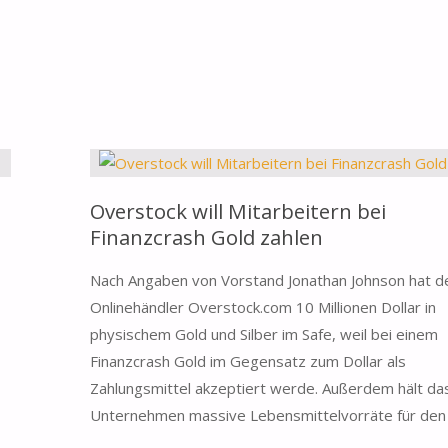
RAY
DALIO
RÄT
ZU
Overstock will Mitarbeitern bei
DIVERSIFIZIERUNG
Finanzcrash Gold zahlen
UND
Nach Angaben von Vorstand Jonathan Johnson hat d
GOLD"
Onlinehändler Overstock.com 10 Millionen Dollar in
physischem Gold und Silber im Safe, weil bei einem
Finanzcrash Gold im Gegensatz zum Dollar als
Zahlungsmittel akzeptiert werde. Außerdem hält da
Unternehmen massive Lebensmittelvorräte für den N