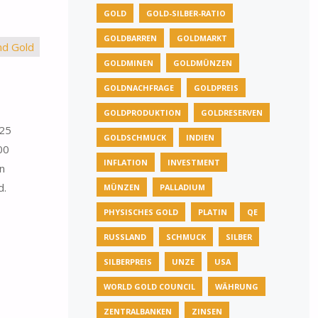
GOLD
GOLD-SILBER-RATIO
GOLDBARREN
GOLDMARKT
GOLDMINEN
GOLDMÜNZEN
GOLDNACHFRAGE
GOLDPREIS
GOLDPRODUKTION
GOLDRESERVEN
 25
GOLDSCHMUCK
INDIEN
00
INFLATION
INVESTMENT
n
d.
MÜNZEN
PALLADIUM
PHYSISCHES GOLD
PLATIN
QE
RUSSLAND
SCHMUCK
SILBER
SILBERPREIS
UNZE
USA
WORLD GOLD COUNCIL
WÄHRUNG
ZENTRALBANKEN
ZINSEN