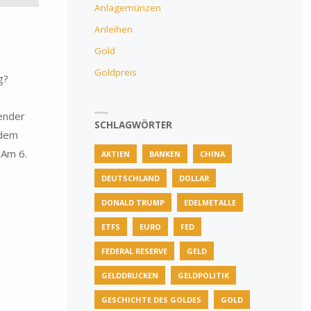
Anlagemünzen
Anleihen
Gold
Goldpreis
g?
ender
SCHLAGWÖRTER
 dem
 Am 6.
AKTIEN
BANKEN
CHINA
DEUTSCHLAND
DOLLAR
DONALD TRUMP
EDELMETALLE
ETFS
EURO
FED
FEDERAL RESERVE
GELD
GELDDRUCKEN
GELDPOLITIK
GESCHICHTE DES GOLDES
GOLD