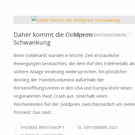
GOLD
NOCH
IMMER
Daher kommt die Goldpreis
ITEMPROP="DISCUSSIONURL"
Schwankung
DER
Beim Goldmarkt wurden in letzter Zeit erstaunliche
RICHTIGE
Bewegungen beobachtet, die dem Ruf des Edelmetalls als
INFLATIONSSCHUTZ?"
sichere Anlage eindeutig widersprechen. Ein plötzlicher
Anstieg der Handelsvolumina außerhalb der
Börsenöffnungszeiten in den USA und Europa löste einen
sogenannten Flash Crash aus. Innerhalb eines
Wochenendes fiel der Goldpreis zwischenzeitlich um sieb
Prozent. Das sind …
THOMAS BREITHAUPT
15. SEPTEMBER 2021