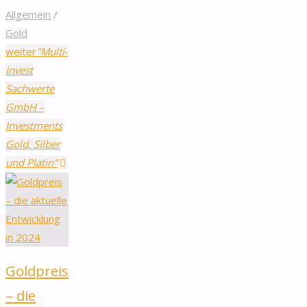
Allgemein
/
Gold
weiter
"Multi-
Invest
Sachwerte
GmbH –
Investments
Gold, Silber
und Platin"
Goldpreis
– die