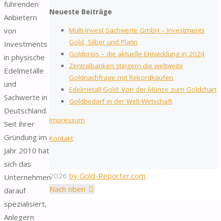
führenden
Neueste Beiträge
Anbietern
von
Multi-Invest Sachwerte GmbH – Investments
Gold, Silber und Platin
Investments
Goldpreis – die aktuelle Entwicklung in 2024
in physische
Zentralbanken steigern die weltweite
Edelmetalle
Goldnachfrage mit Rekordkäufen
und
Edelmetall Gold: Von der Münze zum Goldchart
Sachwerte in
Goldbedarf in der Welt-Wirtschaft
Deutschland.
Impressum
Seit ihrer
Gründung im
Kontakt
Jahr 2010 hat
sich das
2026
by Gold-Reporter.com
Unternehmen
Nach oben
darauf
spezialisiert,
Anlegern