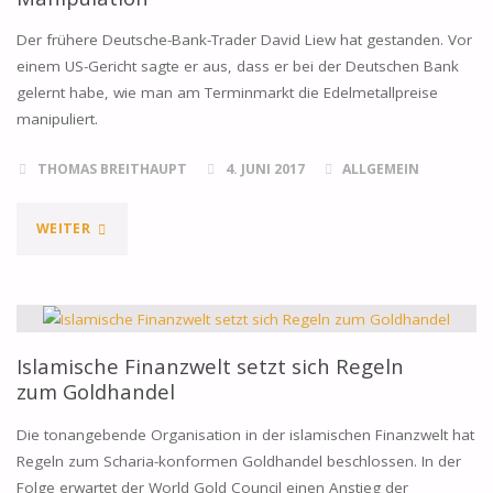
Der frühere Deutsche-Bank-Trader David Liew hat gestanden. Vor
einem US-Gericht sagte er aus, dass er bei der Deutschen Bank
gelernt habe, wie man am Terminmarkt die Edelmetallpreise
manipuliert.
THOMAS BREITHAUPT
4. JUNI 2017
ALLGEMEIN
"DEUTSCHE-
WEITER
BANK-
TRADER
GESTEHT
Islamische Finanzwelt setzt sich Regeln
zum Goldhandel
GOLD-
Die tonangebende Organisation in der islamischen Finanzwelt hat
MANIPULATION"
Regeln zum Scharia-konformen Goldhandel beschlossen. In der
Folge erwartet der World Gold Council einen Anstieg der