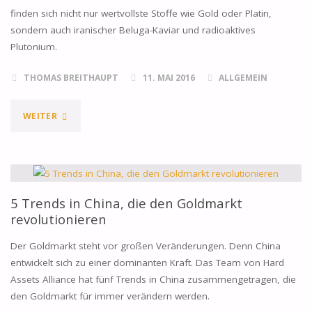
finden sich nicht nur wertvollste Stoffe wie Gold oder Platin,
PLATIN
sondern auch iranischer Beluga-Kaviar und radioaktives
Plutonium.
UND
PALLADIUM"
THOMAS BREITHAUPT
11. MAI 2016
ALLGEMEIN
"WERTVOLLSTE
WEITER
STOFFE
DER
WELT
5 Trends in China, die den Goldmarkt
revolutionieren
–
Der Goldmarkt steht vor großen Veränderungen. Denn China
DIE
entwickelt sich zu einer dominanten Kraft. Das Team von Hard
Assets Alliance hat fünf Trends in China zusammengetragen, die
TOP
den Goldmarkt für immer verändern werden.
17"