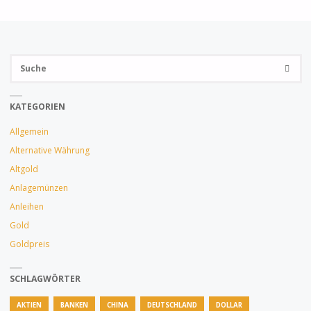
der
GOLD
Beiträge
WISSEN
Su
SUCHE
SOLLTE"
na
KATEGORIEN
Allgemein
Alternative Währung
Altgold
Anlagemünzen
Anleihen
Gold
Goldpreis
SCHLAGWÖRTER
AKTIEN
BANKEN
CHINA
DEUTSCHLAND
DOLLAR