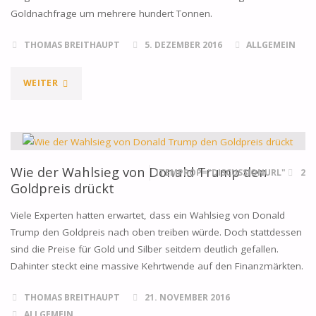
Goldnachfrage um mehrere hundert Tonnen.
THOMAS BREITHAUPT
5. DEZEMBER 2016
ALLGEMEIN
"ISLAMISCHE
WEITER
FINANZWELT
SETZT
SICH
Wie der Wahlsieg von Donald Trump den
ITEMPROP="DISCUSSIONURL"
2
Goldpreis drückt
REGELN
Viele Experten hatten erwartet, dass ein Wahlsieg von Donald
ZUM
Trump den Goldpreis nach oben treiben würde. Doch stattdessen
sind die Preise für Gold und Silber seitdem deutlich gefallen.
GOLDHANDEL"
Dahinter steckt eine massive Kehrtwende auf den Finanzmärkten.
THOMAS BREITHAUPT
21. NOVEMBER 2016
ALLGEMEIN