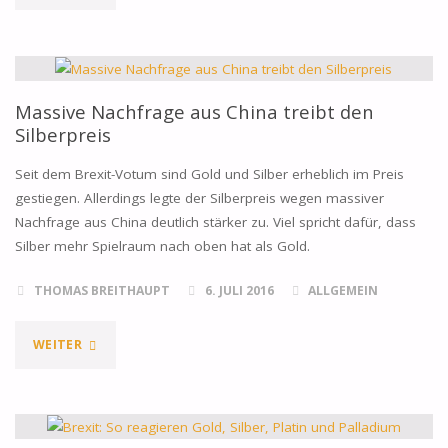
ZWEI
BAYERN
IN
Massive Nachfrage aus China treibt den
Silberpreis
GÖRLITZ
Seit dem Brexit-Votum sind Gold und Silber erheblich im Preis
MIT
gestiegen. Allerdings legte der Silberpreis wegen massiver
Nachfrage aus China deutlich stärker zu. Viel spricht dafür, dass
GOLD
Silber mehr Spielraum nach oben hat als Gold.
DURCHSTARTEN"
THOMAS BREITHAUPT
6. JULI 2016
ALLGEMEIN
"MASSIVE
WEITER
NACHFRAGE
AUS