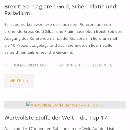
CHINA
Brexit: So reagieren Gold, Silber, Platin und
Palladium
TREIBT
Es ist bemerkenswert, wie der nach dem Referendum nun
DEN
drohende Brexit Gold Silber und Platin nach oben treibt. Seit dem
Ausgang des Referendums hat der Goldpreis in Euro um mehr
SILBERPREIS"
als 10 Prozent zugelegt. Und auch die anderen Edelmetalle
verzeichnen teils erhebliche Gewinne.
THOMAS BREITHAUPT
27. JUNI 2016
ALLGEMEIN
"BREXIT:
WEITER
SO
REAGIEREN
GOLD,
Wertvollste Stoffe der Welt – die Top 17
SILBER,
Das sind die 17 teuersten Substanzen der Welt. Auf der Liste