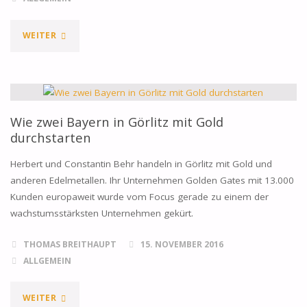
"WIE
WEITER
DER
WAHLSIEG
VON
Wie zwei Bayern in Görlitz mit Gold
durchstarten
DONALD
Herbert und Constantin Behr handeln in Görlitz mit Gold und
TRUMP
anderen Edelmetallen. Ihr Unternehmen Golden Gates mit 13.000
Kunden europaweit wurde vom Focus gerade zu einem der
DEN
wachstumsstärksten Unternehmen gekürt.
GOLDPREIS
THOMAS BREITHAUPT
15. NOVEMBER 2016
DRÜCKT"
ALLGEMEIN
"WIE
WEITER