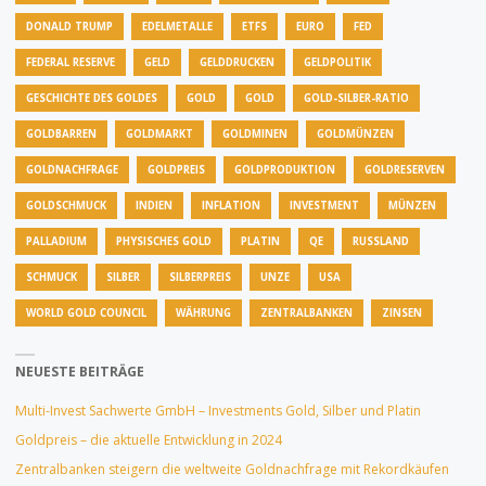
DONALD TRUMP
EDELMETALLE
ETFS
EURO
FED
FEDERAL RESERVE
GELD
GELDDRUCKEN
GELDPOLITIK
GESCHICHTE DES GOLDES
GOLD
GOLD
GOLD-SILBER-RATIO
GOLDBARREN
GOLDMARKT
GOLDMINEN
GOLDMÜNZEN
GOLDNACHFRAGE
GOLDPREIS
GOLDPRODUKTION
GOLDRESERVEN
GOLDSCHMUCK
INDIEN
INFLATION
INVESTMENT
MÜNZEN
PALLADIUM
PHYSISCHES GOLD
PLATIN
QE
RUSSLAND
SCHMUCK
SILBER
SILBERPREIS
UNZE
USA
WORLD GOLD COUNCIL
WÄHRUNG
ZENTRALBANKEN
ZINSEN
NEUESTE BEITRÄGE
Multi-Invest Sachwerte GmbH – Investments Gold, Silber und Platin
Goldpreis – die aktuelle Entwicklung in 2024
Zentralbanken steigern die weltweite Goldnachfrage mit Rekordkäufen