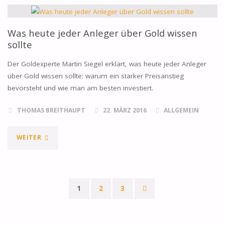
AUF
10-
Was heute jeder Anleger über Gold wissen
sollte
MONATS-
Der Goldexperte Martin Siegel erklärt, was heute jeder Anleger
HOCH"
über Gold wissen sollte: warum ein starker Preisanstieg
bevorsteht und wie man am besten investiert.
THOMAS BREITHAUPT
22. MÄRZ 2016
ALLGEMEIN
"WAS
WEITER
HEUTE
JEDER
1
2
3
ANLEGER
Seitennummerierung
ÜBER