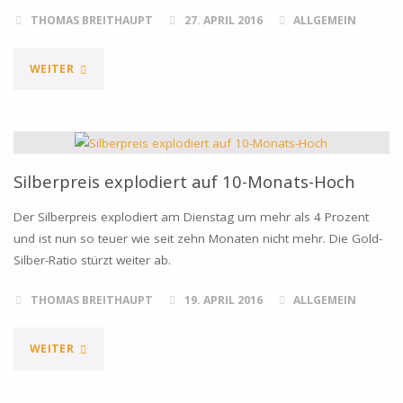
THOMAS BREITHAUPT
27. APRIL 2016
ALLGEMEIN
"5
WEITER
TRENDS
IN
CHINA,
Silberpreis explodiert auf 10-Monats-Hoch
DIE
Der Silberpreis explodiert am Dienstag um mehr als 4 Prozent
und ist nun so teuer wie seit zehn Monaten nicht mehr. Die Gold-
DEN
Silber-Ratio stürzt weiter ab.
GOLDMARKT
THOMAS BREITHAUPT
19. APRIL 2016
ALLGEMEIN
REVOLUTIONIEREN"
"SILBERPREIS
WEITER
EXPLODIERT