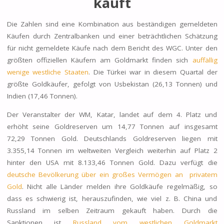
kauft
Die Zahlen sind eine Kombination aus beständigen gemeldeten
Käufen durch Zentralbanken und einer
beträchtlichen Schätzung
für nicht gemeldete Käufe
nach dem Bericht des WGC. Unter den
größten offiziellen Käufern am Goldmarkt finden sich
auffällig
wenige westliche Staaten
. Die
Türkei
war in diesem Quartal der
größte Goldkäufer
, gefolgt von
Usbekistan
(26,13 Tonnen) und
Indien
(17,46 Tonnen).
Der Veranstalter der WM, Katar, landet auf dem 4. Platz und
erhöht seine Goldreserven um 14,77 Tonnen auf insgesamt
72,29 Tonnen Gold.
Deutschlands Goldreserven liegen mit
3.355,14 Tonnen im weltweiten Vergleich weiterhin auf Platz 2
hinter den USA mit 8.133,46 Tonnen Gold. Dazu verfügt die
deutsche Bevölkerung über ein großes Vermögen an privatem
Gold
. Nicht alle Länder melden ihre Goldkäufe regelmäßig, so
dass es schwierig ist, herauszufinden, wie viel z. B. China und
Russland im selben Zeitraum gekauft haben. Durch die
Sanktionen ist
Russland vom westlichen Goldmarkt