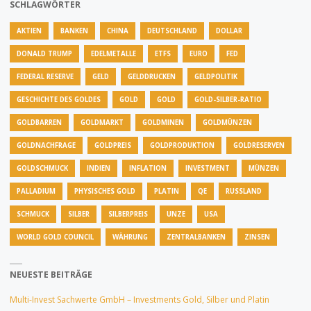
SCHLAGWÖRTER
AKTIEN
BANKEN
CHINA
DEUTSCHLAND
DOLLAR
DONALD TRUMP
EDELMETALLE
ETFS
EURO
FED
FEDERAL RESERVE
GELD
GELDDRUCKEN
GELDPOLITIK
GESCHICHTE DES GOLDES
GOLD
GOLD
GOLD-SILBER-RATIO
GOLDBARREN
GOLDMARKT
GOLDMINEN
GOLDMÜNZEN
GOLDNACHFRAGE
GOLDPREIS
GOLDPRODUKTION
GOLDRESERVEN
GOLDSCHMUCK
INDIEN
INFLATION
INVESTMENT
MÜNZEN
PALLADIUM
PHYSISCHES GOLD
PLATIN
QE
RUSSLAND
SCHMUCK
SILBER
SILBERPREIS
UNZE
USA
WORLD GOLD COUNCIL
WÄHRUNG
ZENTRALBANKEN
ZINSEN
NEUESTE BEITRÄGE
Multi-Invest Sachwerte GmbH – Investments Gold, Silber und Platin