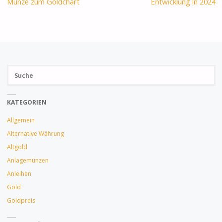
Münze zum Goldchart
Entwicklung in 2024
Su
SUCH
na
KATEGORIEN
Allgemein
Alternative Währung
Altgold
Anlagemünzen
Anleihen
Gold
Goldpreis