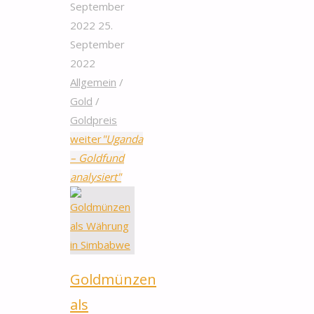
September
2022
25.
September
2022
Allgemein
/
Gold
/
Goldpreis
weiter
"Uganda
– Goldfund
analysiert"
Goldmünzen
als