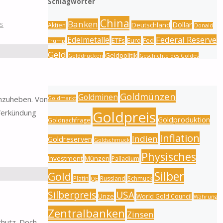
Schlagwörter
China
Banken
s
Dollar
Deutschland
Aktien
Donald
Federal Reserve
Edelmetalle
ETFs
Euro
Fed
Trump
Geld
Geldpolitik
Gelddrucken
Geschichte des Goldes
Gold
Gold
Goldbarren
Gold-Silber-Ratio
Goldmünzen
Goldminen
anzuheben. Von
Goldmarkt
Goldpreis
 Verkündung
Goldproduktion
Goldnachfrage
Inflation
Indien
Goldreserven
Goldschmuck
Physisches
Investment
Münzen
Palladium
Silber
Gold
Platin
Russland
Schmuck
QE
Silberpreis
USA
Unze
World Gold Council
Währung
Zentralbanken
Zinsen
chutz. Doch