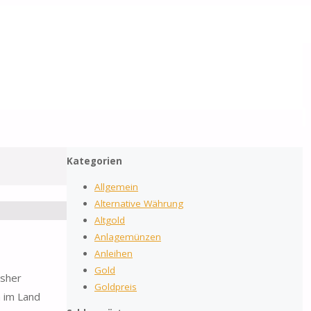
2026
by Gold-Reporter.com
Suchen
Nach
Suche
nach:
oben
Kategorien
Allgemein
Alternative Währung
Altgold
Anlagemünzen
Anleihen
Gold
isher
Goldpreis
n im Land