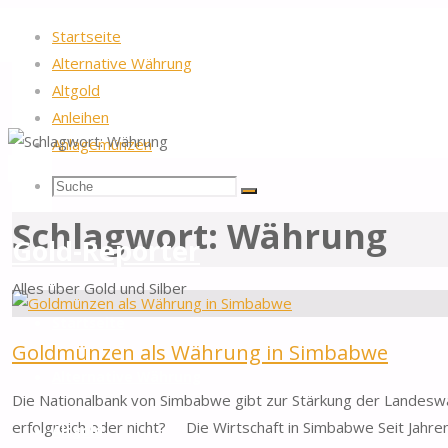
Startseite
Alternative Währung
Altgold
Anleihen
Anlagemünzen
Startseite
Beiträge verschlagwortet "Währung"
Suche
Suchen
Suche
Schlagwort:
Währung
nach:
Gold-Reporter
Alles über Gold und Silber
Zum
Startseite
Inhalt
Goldmünzen als Währung in Simbabwe
springen
Alternative Währung
Die Nationalbank von Simbabwe gibt zur Stärkung der Landeswä
erfolgreich oder nicht? Die Wirtschaft in Simbabwe Seit Jahren
Altgold