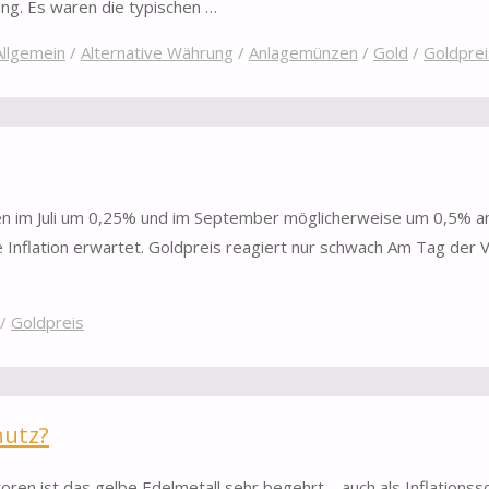
g. Es waren die typischen …
Allgemein
/
Alternative Währung
/
Anlagemünzen
/
Gold
/
Goldprei
icht
en im Juli um 0,25% und im September möglicherweise um 0,5% 
 Inflation erwartet. Goldpreis reagiert nur schwach Am Tag der
…
/
Goldpreis
hutz?
oren ist das gelbe Edelmetall sehr begehrt – auch als Inflationss