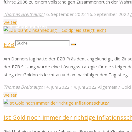
führte 2008 zu einem vollständigen Zusammenbruch der Währun
Anleihen
Thomas Breithaupt
16. September 2022
16. September 2022
"Goldmünzen
weiter
Anlagemünzen
als
Währung
Suchen
Suche
EZB plant Zinsanhebung – Goldpreis steigt le
in
Suche
Simbabwe"
nach:
Am Donnerstag hatte der EZB Präsident angekündigt, die Zins
der EZB Sitzung wurde eine Lösungsstrategie für die steigende
stieg der Goldpreis leicht an und am nachfolgenden Tag stieg 
Thomas Breithaupt
14. Juni 2022
14. Juni 2022
Allgemein
/
Gold
"EZB
weiter
plant
Zinsanhebung
Ist Gold noch immer der richtige Inflationssc
–
Goldpreis
Gold hat viele begeisterte Anhänger. Besonders bei Kleininvest