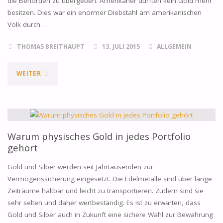
die Behörden zu übergeben. Amerikaner durften kein Gold mehr
VERNUNFT"
besitzen. Dies war ein enormer Diebstahl am amerikanischen
Volk durch …
THOMAS BREITHAUPT
13. JULI 2015
ALLGEMEIN
"WARUM
WEITER
EIN
GOLDVERBOT
HEUTE
Warum physisches Gold in jedes Portfolio
gehört
UNWAHRSCHEINLICH
Gold und Silber werden seit Jahrtausenden zur
IST"
Vermögenssicherung eingesetzt. Die Edelmetalle sind über lange
Zeiträume haltbar und leicht zu transportieren. Zudem sind sie
sehr selten und daher wertbeständig. Es ist zu erwarten, dass
Gold und Silber auch in Zukunft eine sichere Wahl zur Bewahrung