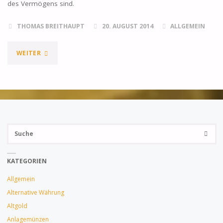
des Vermögens sind.
THOMAS BREITHAUPT
20. AUGUST 2014
ALLGEMEIN
"WARUM
WEITER
PHYSISCHES
GOLD
IN
Su
JEDES
SUCHE
na
PORTFOLIO
KATEGORIEN
GEHÖRT"
Allgemein
Alternative Währung
Altgold
Anlagemünzen