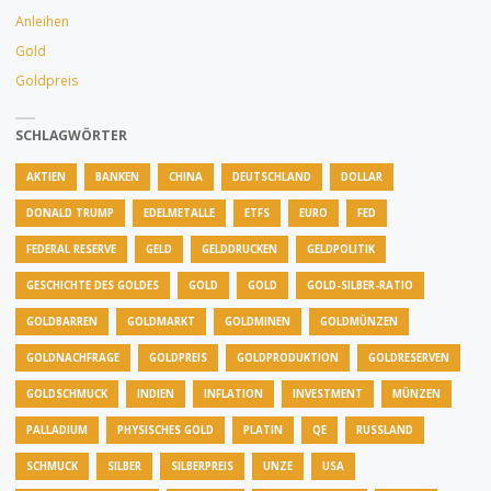
Anleihen
Gold
Goldpreis
SCHLAGWÖRTER
AKTIEN
BANKEN
CHINA
DEUTSCHLAND
DOLLAR
DONALD TRUMP
EDELMETALLE
ETFS
EURO
FED
FEDERAL RESERVE
GELD
GELDDRUCKEN
GELDPOLITIK
GESCHICHTE DES GOLDES
GOLD
GOLD
GOLD-SILBER-RATIO
GOLDBARREN
GOLDMARKT
GOLDMINEN
GOLDMÜNZEN
GOLDNACHFRAGE
GOLDPREIS
GOLDPRODUKTION
GOLDRESERVEN
GOLDSCHMUCK
INDIEN
INFLATION
INVESTMENT
MÜNZEN
PALLADIUM
PHYSISCHES GOLD
PLATIN
QE
RUSSLAND
SCHMUCK
SILBER
SILBERPREIS
UNZE
USA