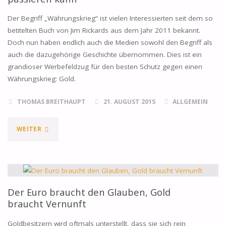
Der Begriff „Währungskrieg“ ist vielen Interessierten seit dem so
betitelten Buch von Jim Rickards aus dem Jahr 2011 bekannt.
Doch nun haben endlich auch die Medien sowohl den Begriff als
auch die dazugehörige Geschichte übernommen. Dies ist ein
grandioser Werbefeldzug für den besten Schutz gegen einen
Währungskrieg: Gold.
THOMAS BREITHAUPT
21. AUGUST 2015
ALLGEMEIN
"WÄHRUNGSKRIEG
WEITER
IST
DAS
BESTE,
Der Euro braucht den Glauben, Gold
braucht Vernunft
WAS
Goldbesitzern wird oftmals unterstellt, dass sie sich rein