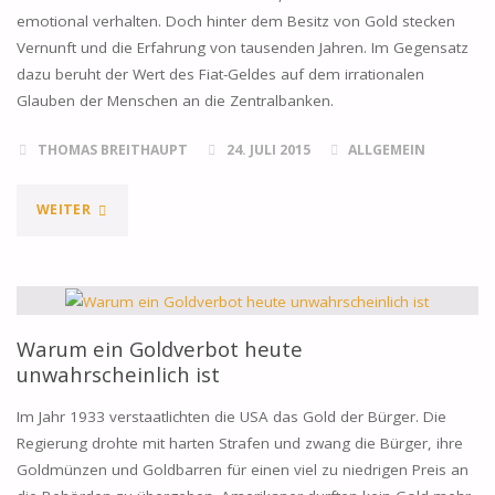
GOLD
emotional verhalten. Doch hinter dem Besitz von Gold stecken
Vernunft und die Erfahrung von tausenden Jahren. Im Gegensatz
PASSIEREN
dazu beruht der Wert des Fiat-Geldes auf dem irrationalen
KANN"
Glauben der Menschen an die Zentralbanken.
THOMAS BREITHAUPT
24. JULI 2015
ALLGEMEIN
"DER
WEITER
EURO
BRAUCHT
DEN
Warum ein Goldverbot heute
unwahrscheinlich ist
GLAUBEN,
Im Jahr 1933 verstaatlichten die USA das Gold der Bürger. Die
GOLD
Regierung drohte mit harten Strafen und zwang die Bürger, ihre
Goldmünzen und Goldbarren für einen viel zu niedrigen Preis an
BRAUCHT