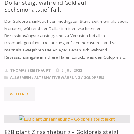
GOLDIMPORTE
Dollar steigt während Gold auf
Sechsmonatstief fällt
UND
Der Goldpreis sinkt auf den niedrigsten Stand seit mehr als sechs
SIGNALISIERT
Monaten, während der Dollar inmitten wachsender
Rezessionsängste ansteigt und zu Verlusten bei allen
HÖHERE
Risikoanlagen führt. Dollar stieg auf den höchsten Stand seit
NACHFRAGE"
mehr als zwei Jahren Die Anleger ziehen sich während
Rezessionsängste in sichere Häfen zurück, was den Goldpreis …
THOMAS BREITHAUPT
7. JULI 2022
ALLGEMEIN
/
ALTERNATIVE WÄHRUNG
/
GOLDPREIS
"DOLLAR
WEITER
STEIGT
WÄHREND
GOLD
EZB plant Zinsanhebung – Goldpreis steigt