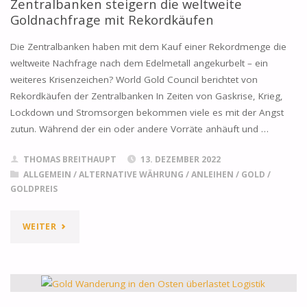
Zentralbanken steigern die weltweite
ENTWICKLUNG
Goldnachfrage mit Rekordkäufen
IN
Die Zentralbanken haben mit dem Kauf einer Rekordmenge die
weltweite Nachfrage nach dem Edelmetall angekurbelt – ein
2024"
weiteres Krisenzeichen? World Gold Council berichtet von
Rekordkäufen der Zentralbanken In Zeiten von Gaskrise, Krieg,
Lockdown und Stromsorgen bekommen viele es mit der Angst
zutun. Während der ein oder andere Vorräte anhäuft und …
THOMAS BREITHAUPT
13. DEZEMBER 2022
ALLGEMEIN
/
ALTERNATIVE WÄHRUNG
/
ANLEIHEN
/
GOLD
/
GOLDPREIS
"ZENTRALBANKEN
WEITER
STEIGERN
DIE