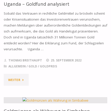
DEN
Uganda – Goldfund analysiert
OSTEN
Sobald das Vertrauen in rechtliche Geldmittel zu bröckeln scheint
oder Krisensituationen das Investorenvertrauen verunsichern,
ÜBERLASTET
machen Meldungen über außerordentliche Goldentdeckungen auf
sich aufmerksam, die das Gold als Handelsgut präsentieren.
LOGISTIK"
Doch sind in Uganda tatsächlich 31 Millionen Tonnen Gold
entdeckt worden? Hier die Erklärung zum Fund, der Schlagzeilen
verursachte. Uganda …
THOMAS BREITHAUPT
25. SEPTEMBER 2022
ALLGEMEIN
/
GOLD
/
GOLDPREIS
"UGANDA
WEITER
–
GOLDFUND
ANALYSIERT"
Goldmünzen als Währung in Simbabwe