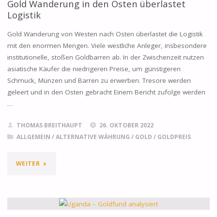
WELTWEITE
Gold Wanderung in den Osten überlastet
Logistik
GOLDNACHFRAGE
Gold Wanderung von Westen nach Osten überlastet die Logistik
MIT
mit den enormen Mengen. Viele westliche Anleger, insbesondere
institutionelle, stoßen Goldbarren ab. In der Zwischenzeit nutzen
REKORDKÄUFEN"
asiatische Käufer die niedrigeren Preise, um günstigeren
Schmuck, Münzen und Barren zu erwerben. Tresore werden
geleert und in den Osten gebracht Einem Bericht zufolge werden
…
THOMAS BREITHAUPT
26. OKTOBER 2022
ALLGEMEIN
/
ALTERNATIVE WÄHRUNG
/
GOLD
/
GOLDPREIS
"GOLD
WEITER
WANDERUNG
IN