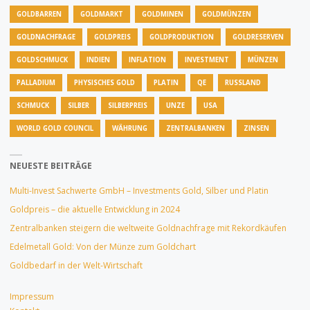
GOLDBARREN
GOLDMARKT
GOLDMINEN
GOLDMÜNZEN
GOLDNACHFRAGE
GOLDPREIS
GOLDPRODUKTION
GOLDRESERVEN
GOLDSCHMUCK
INDIEN
INFLATION
INVESTMENT
MÜNZEN
PALLADIUM
PHYSISCHES GOLD
PLATIN
QE
RUSSLAND
SCHMUCK
SILBER
SILBERPREIS
UNZE
USA
WORLD GOLD COUNCIL
WÄHRUNG
ZENTRALBANKEN
ZINSEN
NEUESTE BEITRÄGE
Multi-Invest Sachwerte GmbH – Investments Gold, Silber und Platin
Goldpreis – die aktuelle Entwicklung in 2024
Zentralbanken steigern die weltweite Goldnachfrage mit Rekordkäufen
Edelmetall Gold: Von der Münze zum Goldchart
Goldbedarf in der Welt-Wirtschaft
Impressum