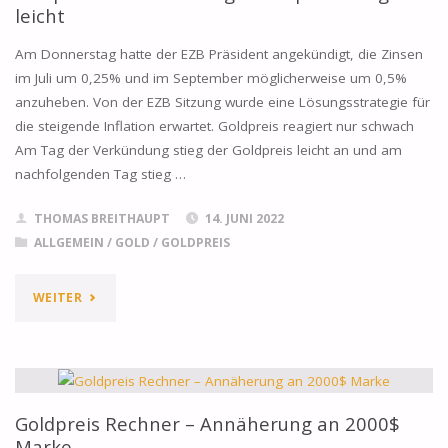
leicht
AUF
Am Donnerstag hatte der EZB Präsident angekündigt, die Zinsen
SECHSMONATSTIEF
im Juli um 0,25% und im September möglicherweise um 0,5%
anzuheben. Von der EZB Sitzung wurde eine Lösungsstrategie für
FÄLLT"
die steigende Inflation erwartet. Goldpreis reagiert nur schwach
Am Tag der Verkündung stieg der Goldpreis leicht an und am
nachfolgenden Tag stieg …
THOMAS BREITHAUPT
14. JUNI 2022
ALLGEMEIN
/
GOLD
/
GOLDPREIS
"EZB
WEITER
PLANT
ZINSANHEBUNG
–
Goldpreis Rechner – Annäherung an 2000$
Marke