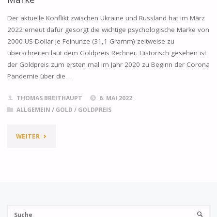
GOLDPREIS
Der aktuelle Konflikt zwischen Ukraine und Russland hat im März
STEIGT
2022 erneut dafür gesorgt die wichtige psychologische Marke von
2000 US-Dollar je Feinunze (31,1 Gramm) zeitweise zu
LEICHT"
überschreiten laut dem Goldpreis Rechner. Historisch gesehen ist
der Goldpreis zum ersten mal im Jahr 2020 zu Beginn der Corona
Pandemie über die …
THOMAS BREITHAUPT
6. MAI 2022
ALLGEMEIN
/
GOLD
/
GOLDPREIS
"GOLDPREIS
WEITER
RECHNER
–
ANNÄHERUNG
Su
AN
SUCHE