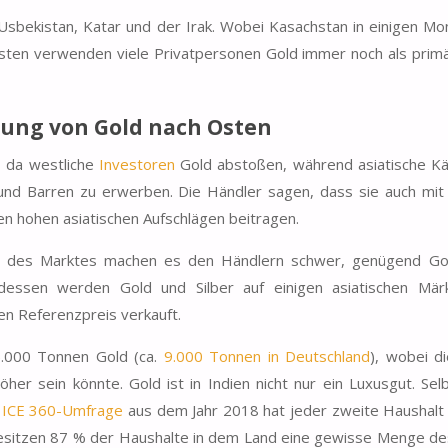
 Usbekistan, Katar und der Irak. Wobei Kasachstan in einigen Mo
 Osten verwenden viele Privatpersonen Gold immer noch als pri
ung von Gold nach Osten
, da westliche
Investoren
Gold abstoßen, während asiatische Kä
nd Barren zu erwerben. Die Händler sagen, dass sie auch mit
den hohen asiatischen Aufschlägen beitragen.
en des Marktes machen es den Händlern schwer, genügend Go
dessen werden Gold und Silber auf einigen asiatischen Mär
 Referenzpreis verkauft.
.000 Tonnen Gold
(ca.
9.000 Tonnen in Deutschland
), wobei d
r sein könnte. Gold ist in Indien nicht nur ein Luxusgut.
Sel
r
ICE 360-Umfrage
aus dem Jahr 2018 hat jeder zweite Haushalt 
esitzen
87 % der Haushalte
in dem Land eine gewisse Menge de