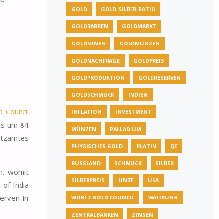
GOLD
GOLD-SILBER-RATIO
GOLDBARREN
GOLDMARKT
GOLDMINEN
GOLDMÜNZEN
GOLDNACHFRAGE
GOLDPREIS
GOLDPRODUKTION
GOLDRESERVEN
GOLDSCHMUCK
INDIEN
d Council
INFLATION
INVESTMENT
res
um 84
MÜNZEN
PALLADIUM
atzamtes
PHYSISCHES GOLD
PLATIN
QE
RUSSLAND
SCHMUCK
SILBER
n, womit
SILBERPREIS
UNZE
USA
 of India
erven in
WORLD GOLD COUNCIL
WÄHRUNG
ZENTRALBANKEN
ZINSEN