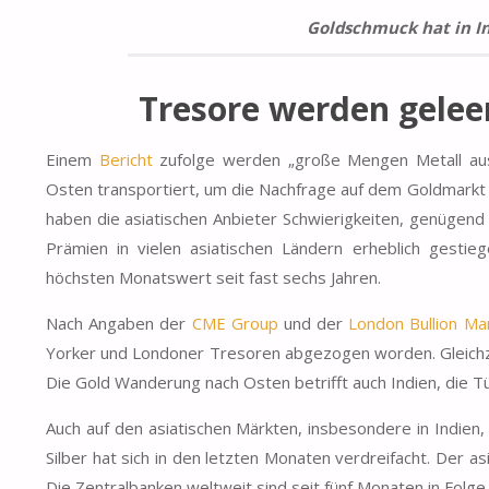
Goldschmuck hat in I
Tresore werden gelee
Einem
Bericht
zufolge werden „große Mengen Metall a
Osten transportiert, um die Nachfrage auf dem
Goldmarkt 
haben die asiatischen Anbieter Schwierigkeiten, genügend 
Prämien in vielen asiatischen Ländern erheblich gestie
höchsten Monatswert seit fast sechs Jahren
.
Nach Angaben der
CME Group
und der
London Bullion Ma
Yorker und Londoner Tresoren abgezogen worden. Gleichze
Die Gold Wanderung nach Osten betrifft auch Indien, die T
Auch auf den asiatischen Märkten, insbesondere in
Indien
,
Silber hat sich
in den letzten Monaten verdreifacht
. Der as
Die Zentralbanken weltweit sind seit fünf Monaten in Folge