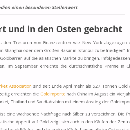
ndien einen besonderen Stellenwert
rt und in den Osten gebracht
us den
Tresoren von Finanzzentren wie New York
abgezogen u
in Shanghai
oder dem
Großen Basar in Istanbul
zu befriedigen“. I
Goldbarren auf die asiatischen Märkte zu bringen. Infolgedessen
gen. Im September erreichte die durchschnittliche Prämie in C
rket Association
sind seit Ende April mehr als
527 Tonnen Gold
itig erreichten die
Goldimporte
nach China im August ein Vierja
ürkei, Thailand und Saudi-Arabien mit einem Anstieg der Goldimpo
 ist eine wachsende Nachfrage nach
Silber
zu verzeichnen. Die P
iatische Appetit auf Gold zeigt sich auch in den Käufen der Zentr
 Nettogoldkäufer, und die großen Käufe fanden alle im Osten stat