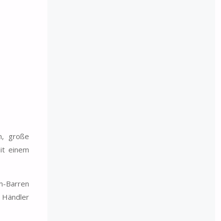
n, große
it einem
m-Barren
 Händler