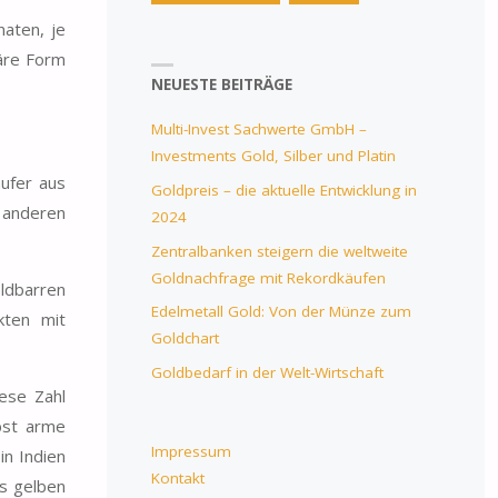
naten, je
märe Form
NEUESTE BEITRÄGE
Multi-Invest Sachwerte GmbH –
Investments Gold, Silber und Platin
ufer aus
Goldpreis – die aktuelle Entwicklung in
 anderen
2024
Zentralbanken steigern die weltweite
Goldnachfrage mit Rekordkäufen
ldbarren
Edelmetall Gold: Von der Münze zum
kten mit
Goldchart
Goldbedarf in der Welt-Wirtschaft
iese Zahl
bst arme
Impressum
in Indien
Kontakt
s gelben