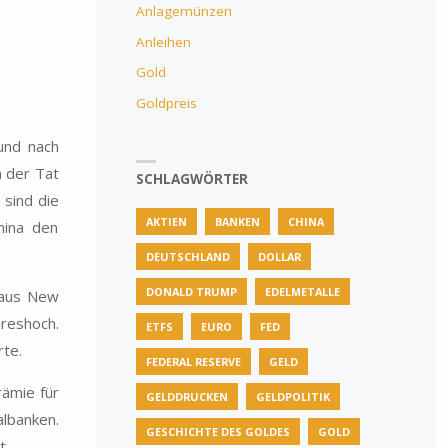
Anlagemünzen
Anleihen
Gold
Goldpreis
nd nach
n der Tat
SCHLAGWÖRTER
 sind die
AKTIEN
BANKEN
CHINA
hina den
DEUTSCHLAND
DOLLAR
DONALD TRUMP
EDELMETALLE
aus New
hreshoch.
ETFS
EURO
FED
rte.
FEDERAL RESERVE
GELD
rämie für
GELDDRUCKEN
GELDPOLITIK
albanken.
GESCHICHTE DES GOLDES
GOLD
t.