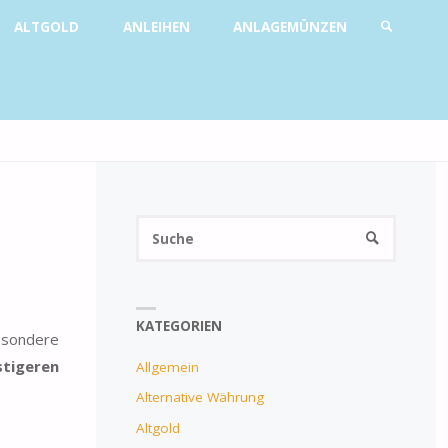
ALTGOLD
ANLEIHEN
ANLAGEMÜNZEN
SUCHE
Suchen
SUCHE
nach:
KATEGORIEN
esondere
tigeren
Allgemein
Alternative Währung
Altgold