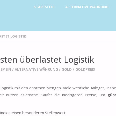
Zum
STARTSEITE
ALTERNATIVE WÄHRUNG
Inhalt
springen
STET LOGISTIK
ten überlastet Logistik
GEMEIN
/
ALTERNATIVE WÄHRUNG
/
GOLD
/
GOLDPREIS
ogistik mit den enormen Mengen. Viele westliche Anleger, insb
zeit nutzen asiatische Käufer die niedrigeren Preise, um
güns