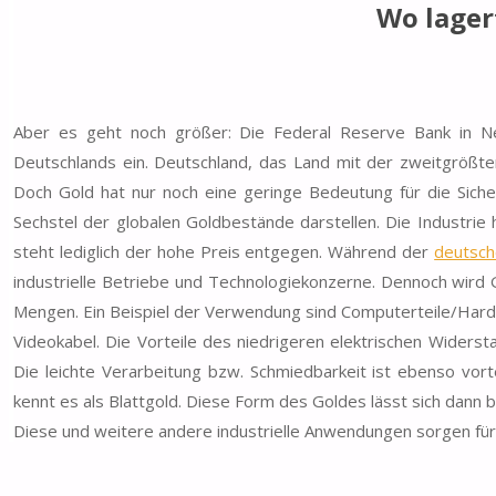
Wo lager
Aber es geht noch größer: Die Federal Reserve Bank in Ne
Deutschlands ein. Deutschland, das Land mit der zweitgrößte
Doch Gold hat nur noch eine geringe Bedeutung für die Sich
Sechstel der globalen Goldbestände darstellen. Die Industrie 
steht lediglich der hohe Preis entgegen. Während der
deutsch
industrielle Betriebe und Technologiekonzerne. Dennoch wird G
Mengen. Ein Beispiel der Verwendung sind Computerteile/Hard
Videokabel. Die Vorteile des niedrigeren elektrischen Wider
Die leichte Verarbeitung bzw. Schmiedbarkeit ist ebenso vorte
kennt es als Blattgold. Diese Form des Goldes lässt sich dann 
Diese und weitere andere industrielle Anwendungen sorgen für