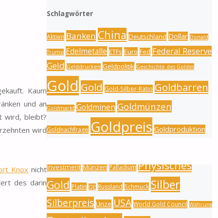
Schlagwörter
China
Banken
Dollar
Deutschland
Aktien
Donald
Federal Reserve
Edelmetalle
ETFs
Euro
Fed
Trump
Geld
Geldpolitik
Gelddrucken
Geschichte des Goldes
Gold
Gold
Goldbarren
Gold-Silber-Ratio
gekauft. Kaum
hränken und an
Goldmünzen
Goldminen
Goldmarkt
 wird, bleibt?
Goldpreis
Goldproduktion
hrzehnten wird
Goldnachfrage
setzen, obwohl
Inflation
Indien
Goldreserven
Goldschmuck
ss die Bindung
Physisches
Investment
Münzen
Palladium
ort Knox
nicht
Silber
ert des darin
Gold
Platin
Russland
Schmuck
QE
Silberpreis
USA
Unze
World Gold Council
Währung