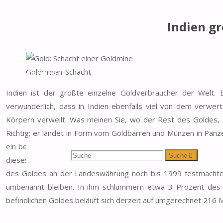
Alternative Währung
Indien g
Altgold
Goldminen-Schacht
Anleihen
Indien ist der größte einzelne Goldverbraucher der Welt. 
Anlagemünzen
verwunderlich, dass in Indien ebenfalls viel von dem verwer
Körpern verweilt. Was meinen Sie, wo der Rest des Goldes, de
Suche
Richtig; er landet in Form vom Goldbarren und Münzen in Panz
ein bedeutender Teil des Anlagegoldes bei Zentralbanken gela
Suchen nach:
Suche
dieses Gold nicht in Form eines Goldstandards mit dem Wert 
des Goldes an der Landeswährung noch bis 1999 festmacht
umbenannt bleiben. In ihm schlummern etwa 3 Prozent des 
befindlichen Goldes beläuft sich derzeit auf umgerechnet 216 Mi