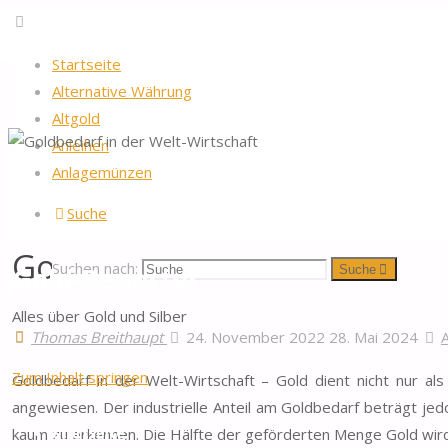
Startseite
Alternative Währung
Altgold
Anleihen
Startseite
Allgemein
Goldbedarf in der Welt-Wirtschaft
Anlagemünzen
Suche
Goldbedarf in der Welt-Wirt
Suchen nach:
Gold-Reporter
Suche
Alles über Gold und Silber
Thomas Breithaupt
24. November 2022
28. Mai 2024
Zum Inhalt springen
Goldbedarf in der Welt-Wirtschaft – Gold dient nicht nur al
angewiesen. Der industrielle Anteil am Goldbedarf beträgt je
kaum zu erkennen. Die Hälfte der geförderten Menge Gold wird t
Startseite