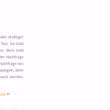
n den dreißiger
 fast. Da Gold
st, dient Gold
nder Nachfrage
e Nachfrage aus
spiegeln, denn
epasst werden,
rum
in