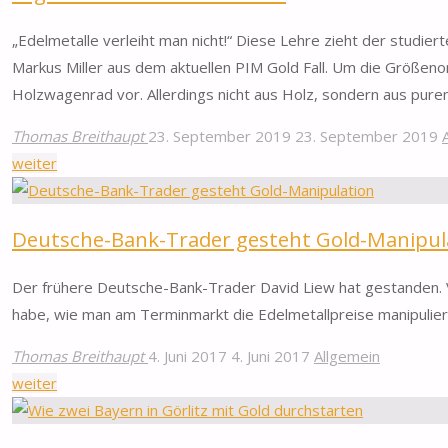
Schwankung"
„Edelmetalle verleiht man nicht!“ Diese Lehre zieht der studie
Markus Miller aus dem aktuellen PIM Gold Fall. Um die Größenor
Holzwagenrad vor. Allerdings nicht aus Holz, sondern aus pure
Thomas Breithaupt
23. September 2019
23. September 2019
"Lagern
weiter
Sie
Ihr
Deutsche-Bank-Trader gesteht Gold-Manipul
Gold
Zuhause!"
Der frühere Deutsche-Bank-Trader David Liew hat gestanden. V
habe, wie man am Terminmarkt die Edelmetallpreise manipulier
Thomas Breithaupt
4. Juni 2017
4. Juni 2017
Allgemein
"Deutsche-
weiter
Bank-
Trader