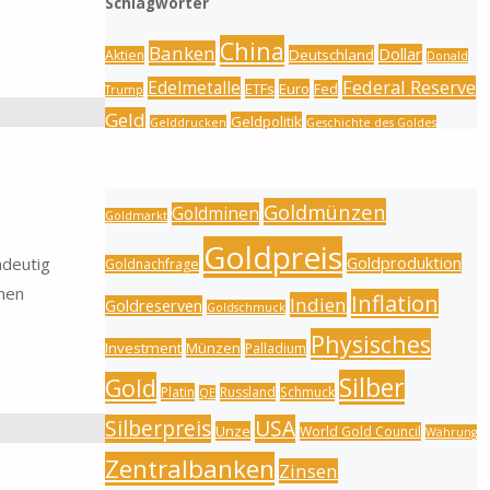
Schlagwörter
China
Banken
Dollar
Deutschland
Aktien
Donald
Federal Reserve
Edelmetalle
ETFs
Euro
Fed
Trump
Geld
Geldpolitik
Gelddrucken
Geschichte des Goldes
Gold
Gold
Goldbarren
Gold-Silber-Ratio
Goldmünzen
Goldminen
Goldmarkt
Goldpreis
Goldproduktion
ndeutig
Goldnachfrage
inen
Inflation
Indien
Goldreserven
Goldschmuck
Physisches
Investment
Münzen
Palladium
Silber
Gold
Platin
Russland
Schmuck
QE
Silberpreis
USA
Unze
World Gold Council
Währung
Zentralbanken
Zinsen