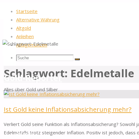
Startseite
Alternative Währung
Altgold
Anleihen
Anlagemünzen
Startseite
Beiträge verschlagwortet "Edelmetalle"
Suche
Suchen
Suche
Schlagwort:
Edelmetalle
nach:
Gold-Reporter
Alles über Gold und Silber
Zum
Startseite
Inhalt
Ist Gold keine Inflationsabsicherung mehr?
springen
Alternative Währung
Verliert Gold seine Funktion als Inflationsabsicherung? Sowohl
Edelmetalls trotz steigender Inflation. Positiv ist jedoch, dass
Altgold