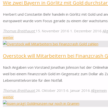
Wie zwei Bayern in Görlitz mit Gold durchsta
gesteht
Gold-
Herbert und Constantin Behr handeln in Görlitz mit Gold und 
Manipulation"
europaweit wurde vom Focus gerade zu einem der wachstums
Thomas Breithaupt
15. November 2016
1. Dezember 2016
All
"Wie
weiter
zwei
Bayern
Overstock will Mitarbeitern bei Finanzcrash 
in
Görlitz
Nach Angaben von Vorstand Jonathan Johnson hat der Onlinehänd
mit
weil bei einem Finanzcrash Gold im Gegensatz zum Dollar als 
Gold
Lebensmittelvorräte für den Notfall.
durchstarten"
Thomas Breithaupt
26. Oktober 2015
6. Januar 2016
Allgemein
"Overstock
weiter
will