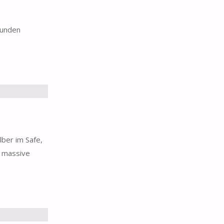
Kunden
lber im Safe,
n massive