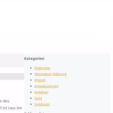
2026
by Gold-Reporter.com
Suchen
Nach
Suche
nach:
oben
Kategorien
Allgemein
Alternative Währung
Altgold
Anlagemünzen
Anleihen
Gold
ce des
Goldpreis
t ist raus Am