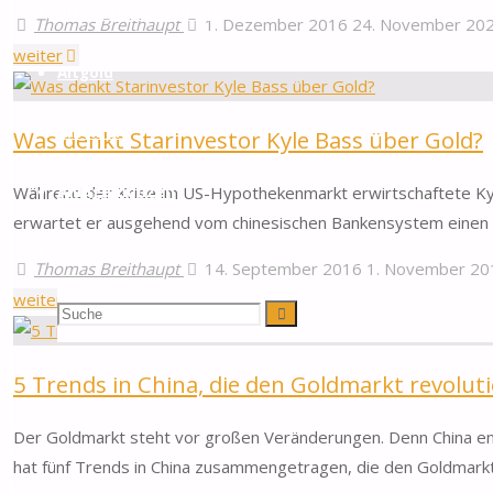
Alternative Währung
Thomas Breithaupt
1. Dezember 2016
24. November 20
"Chinas
weiter
Altgold
Regierung
schränkt
Anleihen
Was denkt Starinvestor Kyle Bass über Gold?
Goldimporte
ein"
Anlagemünzen
Während der Krise im US-Hypothekenmarkt erwirtschaftete Kyl
erwartet er ausgehend vom chinesischen Bankensystem einen n
Suche
Thomas Breithaupt
14. September 2016
1. November 20
"Was
weiter
Suchen
Suche
denkt
Starinvestor
nach:
5 Trends in China, die den Goldmarkt revolut
Kyle
Bass
Der Goldmarkt steht vor großen Veränderungen. Denn China ent
über
hat fünf Trends in China zusammengetragen, die den Goldmark
Gold?"