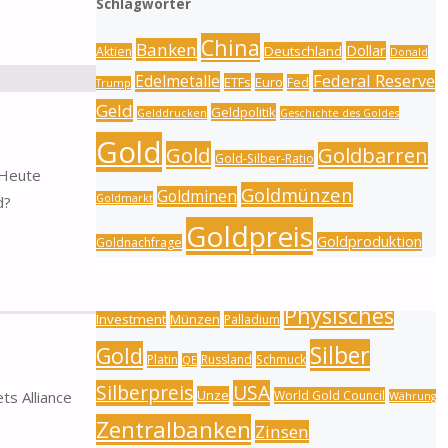
Schlagwörter
China
Banken
Dollar
Deutschland
Aktien
Donald
Federal Reserve
Edelmetalle
ETFs
Euro
Fed
Trump
Geld
Geldpolitik
Gelddrucken
Geschichte des Goldes
Gold
Gold
Goldbarren
Gold-Silber-Ratio
 Heute
Goldmünzen
Goldminen
Goldmarkt
d?
Goldpreis
Goldproduktion
Goldnachfrage
Inflation
Indien
Goldreserven
Goldschmuck
Physisches
Investment
Münzen
Palladium
Silber
Gold
Platin
Russland
Schmuck
QE
Silberpreis
USA
Unze
World Gold Council
ts Alliance
Währung
Zentralbanken
Zinsen