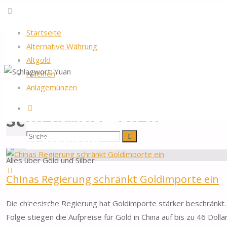
Startseite
Alternative Währung
Altgold
Anleihen
Startseite
Beiträge verschlagwortet "Yuan"
Anlagemünzen
Suche
Schlagwort:
Yuan
Suchen
Suche
Gold-Reporter
Alles über Gold und Silber
nach:
Chinas Regierung schränkt Goldimporte ein
Zum
Die chinesische Regierung hat Goldimporte stärker beschränkt.
Startseite
Inhalt
Folge stiegen die Aufpreise für Gold in China auf bis zu 46 Dolla
springen