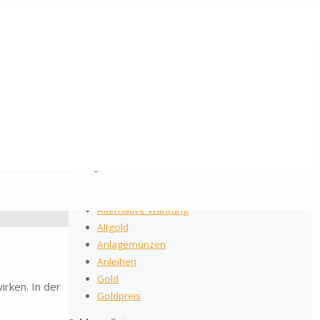
2026
by Gold-Reporter.com
Suchen
Suche
nach:
Kategorien
Allgemein
Alternative Währung
Altgold
Anlagemünzen
Anleihen
Gold
irken. In der
Goldpreis