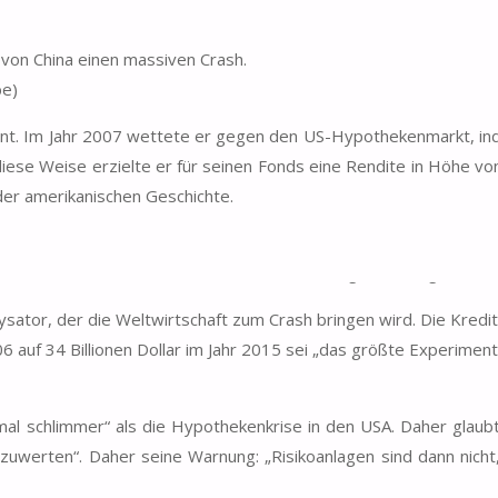
von China einen massiven Crash.
be)
nt. Im Jahr 2007 wettete er gegen den US-Hypothekenmarkt, in
 diese Weise erzielte er für seinen Fonds eine Rendite in Höhe v
der amerikanischen Geschichte.
ftskrise in Griechenland korrekt voraus sowie die Abwertung d
ase extremen Ausmaßes bei risikobasierten Anlageformen geschaff
ysator, der die Weltwirtschaft zum Crash bringen wird. Die Kred
6 auf 34 Billionen Dollar im Jahr 2015 sei „das größte Experiment
fmal schlimmer“ als die Hypothekenkrise in den USA. Daher glaubt
zuwerten“. Daher seine Warnung: „Risikoanlagen sind dann nich