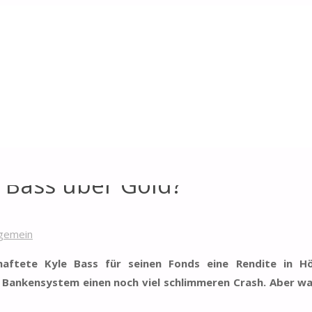
ld?
e Bass über Gold?
lgemein
aftete Kyle Bass für seinen Fonds eine Rendite in H
 Bankensystem einen noch viel schlimmeren Crash. Aber wa