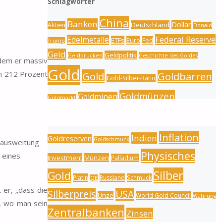
Schlagwörter
China
Banken
Dollar
Deutschland
Aktien
Donald
Federal Reserve
Edelmetalle
ETFs
Euro
Fed
Trump
Geld
Geldpolitik
Gelddrucken
Geschichte des Goldes
dem er massiv
Gold
on 212 Prozent
Gold
Goldbarren
Gold-Silber-Ratio
Goldmünzen
Goldminen
Goldmarkt
es japanischen
Goldpreis
Goldproduktion
Goldnachfrage
en haben.
Inflation
Indien
Goldreserven
Goldschmuck
itausweitung
Physisches
 eines
Investment
Münzen
Palladium
Silber
Gold
Platin
Russland
Schmuck
QE
 er, „dass die
Silberpreis
USA
Unze
World Gold Council
Währung
t, wo man sein
Zentralbanken
Zinsen