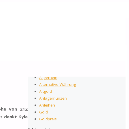
2026
by Gold-Reporter.com
Suchen nach:
Suche
Kategorien
Allgemein
Alternative Währung
Altgold
Anlagemünzen
Anleihen
öhe von 212
Gold
s denkt Kyle
Goldpreis