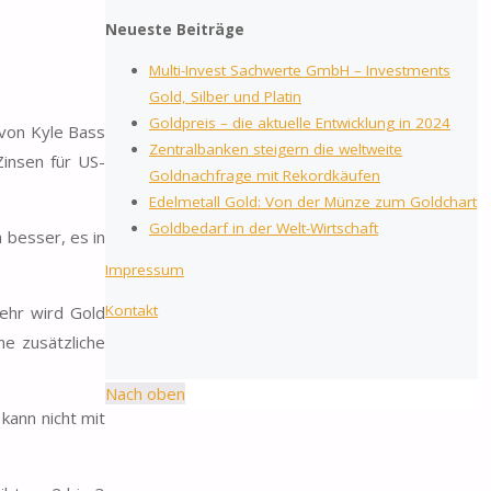
Neueste Beiträge
Multi-Invest Sachwerte GmbH – Investments
Gold, Silber und Platin
Goldpreis – die aktuelle Entwicklung in 2024
 von Kyle Bass
Zentralbanken steigern die weltweite
Zinsen für US-
Goldnachfrage mit Rekordkäufen
Edelmetall Gold: Von der Münze zum Goldchart
Goldbedarf in der Welt-Wirtschaft
 besser, es in
Impressum
Kontakt
ehr wird Gold
ne zusätzliche
Nach oben
kann nicht mit