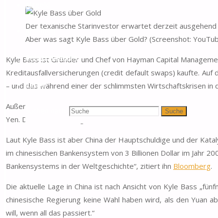
Altgold
Der texanische Starinvestor erwartet derzeit ausgehend 
Anleihen
Aber was sagt Kyle Bass über Gold? (Screenshot: YouTu
Anlagemünzen
Kyle Bass ist Gründer und Chef von Hayman Capital Manageme
Kreditausfallversicherungen (credit default swaps) kaufte. Auf
Suche
– und das während einer der schlimmsten Wirtschaftskrisen in 
Außerdem sagte Kyle Bass ein paar Jahre später die Wirtscha
Suchen nach:
Suche
Yen. Der Starinvestor glaubt, dass die Zentralbanken eine Bl
Laut Kyle Bass ist aber China der Hauptschuldige und der Katal
im chinesischen Bankensystem von 3 Billionen Dollar im Jahr 200
Bankensystems in der Weltgeschichte“, zitiert ihn
Bloomberg
.
Die aktuelle Lage in China ist nach Ansicht von Kyle Bass „fün
chinesische Regierung keine Wahl haben wird, als den Yuan ab
will, wenn all das passiert.“