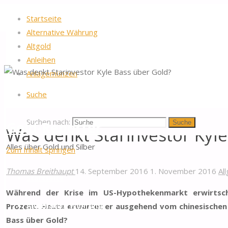
Startseite
Alternative Währung
Altgold
Anleihen
Anlagemünzen
Startseite
Allgemein
Was denkt Starinvestor Kyle Bass über Go
Suche
Suchen nach:
Gold-Reporter
Suche
Was denkt Starinvestor Kyl
Alles über Gold und Silber
Zum Inhalt springen
Thomas Breithaupt
14. September 2016
1. November 2016
Al
Startseite
Während der Krise im US-Hypothekenmarkt erwirtsch
Prozent. Heute erwartet er ausgehend vom chinesischen
Alternative Währung
Bass über Gold?