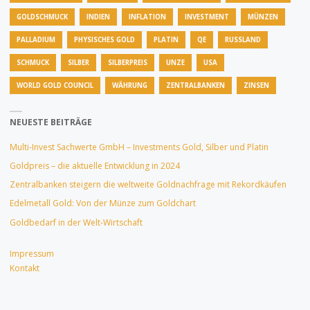
GOLDSCHMUCK
INDIEN
INFLATION
INVESTMENT
MÜNZEN
PALLADIUM
PHYSISCHES GOLD
PLATIN
QE
RUSSLAND
SCHMUCK
SILBER
SILBERPREIS
UNZE
USA
WORLD GOLD COUNCIL
WÄHRUNG
ZENTRALBANKEN
ZINSEN
NEUESTE BEITRÄGE
Multi-Invest Sachwerte GmbH – Investments Gold, Silber und Platin
Goldpreis – die aktuelle Entwicklung in 2024
Zentralbanken steigern die weltweite Goldnachfrage mit Rekordkäufen
Edelmetall Gold: Von der Münze zum Goldchart
Goldbedarf in der Welt-Wirtschaft
Impressum
Kontakt