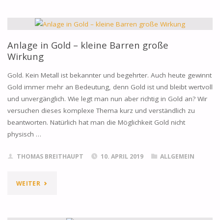
KURSZIEL
1.450
DOLLAR
Anlage in Gold – kleine Barren große
Wirkung
PRO
Gold. Kein Metall ist bekannter und begehrter. Auch heute gewinnt
UNZE!
Gold immer mehr an Bedeutung, denn Gold ist und bleibt wertvoll
und unvergänglich. Wie legt man nun aber richtig in Gold an? Wir
KOMMT
versuchen dieses komplexe Thema kurz und verständlich zu
DIE
beantworten. Natürlich hat man die Möglichkeit Gold nicht
physisch …
BESCHLEUNIGUNGSPHASE? "
THOMAS BREITHAUPT
10. APRIL 2019
ALLGEMEIN
"ANLAGE
WEITER
IN