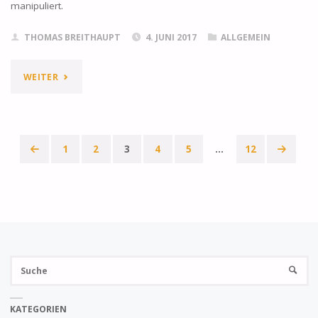
manipuliert.
THOMAS BREITHAUPT
4. JUNI 2017
ALLGEMEIN
"DEUTSCHE-
WEITER
BANK-
TRADER
1
2
3
4
5
…
12
GESTEHT
Seitennummerierung
GOLD-
der
MANIPULATION"
Beiträge
Su
SUCHE
na
KATEGORIEN