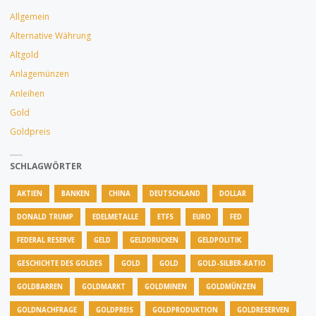
Allgemein
Alternative Währung
Altgold
Anlagemünzen
Anleihen
Gold
Goldpreis
SCHLAGWÖRTER
AKTIEN
BANKEN
CHINA
DEUTSCHLAND
DOLLAR
DONALD TRUMP
EDELMETALLE
ETFS
EURO
FED
FEDERAL RESERVE
GELD
GELDDRUCKEN
GELDPOLITIK
GESCHICHTE DES GOLDES
GOLD
GOLD
GOLD-SILBER-RATIO
GOLDBARREN
GOLDMARKT
GOLDMINEN
GOLDMÜNZEN
GOLDNACHFRAGE
GOLDPREIS
GOLDPRODUKTION
GOLDRESERVEN