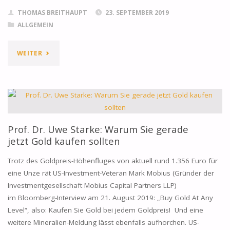
GOLDREPUBLIC,
THOMAS BREITHAUPT
23. SEPTEMBER 2019
ALLGEMEIN
OPHIRUM
UND
"LAGERN
WEITER
GOLDSILBER."
SIE
IHR
GOLD
Prof. Dr. Uwe Starke: Warum Sie gerade
ZUHAUSE!"
jetzt Gold kaufen sollten
Trotz des Goldpreis-Höhenfluges von aktuell rund 1.356 Euro für
eine Unze rät US-Investment-Veteran Mark Mobius (Gründer der
Investmentgesellschaft Mobius Capital Partners LLP)
im Bloomberg-Interview am 21. August 2019: „Buy Gold At Any
Level“, also: Kaufen Sie Gold bei jedem Goldpreis! Und eine
weitere Mineralien-Meldung lässt ebenfalls aufhorchen. US-