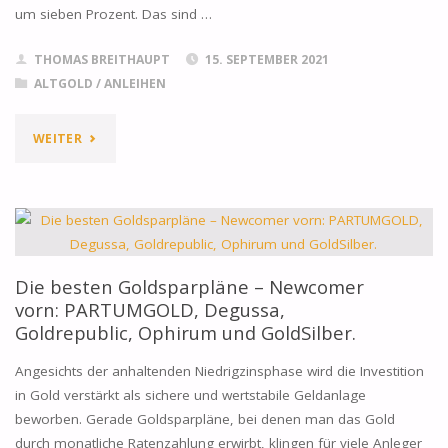
um sieben Prozent. Das sind …
THOMAS BREITHAUPT
15. SEPTEMBER 2021
ALTGOLD
/
ANLEIHEN
"DAHER
WEITER
KOMMT
DIE
GOLDPREIS
Die besten Goldsparpläne – Newcomer
SCHWANKUNG"
vorn: PARTUMGOLD, Degussa,
Goldrepublic, Ophirum und GoldSilber.
Angesichts der anhaltenden Niedrigzinsphase wird die Investition
in Gold verstärkt als sichere und wertstabile Geldanlage
beworben. Gerade Goldsparpläne, bei denen man das Gold
durch monatliche Ratenzahlung erwirbt, klingen für viele Anleger