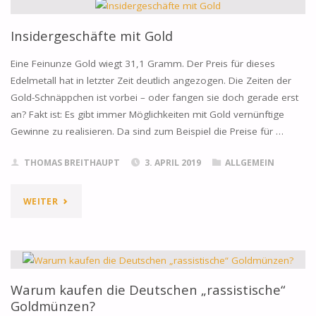
GOLD
–
Insidergeschäfte mit Gold
KLEINE
Eine Feinunze Gold wiegt 31,1 Gramm. Der Preis für dieses
Edelmetall hat in letzter Zeit deutlich angezogen. Die Zeiten der
BARREN
Gold-Schnäppchen ist vorbei – oder fangen sie doch gerade erst
an? Fakt ist: Es gibt immer Möglichkeiten mit Gold vernünftige
GROSSE W
Gewinne zu realisieren. Da sind zum Beispiel die Preise für …
IRKUNG"
THOMAS BREITHAUPT
3. APRIL 2019
ALLGEMEIN
"INSIDERGESCHÄFTE
WEITER
MIT
GOLD"
Warum kaufen die Deutschen „rassistische“
Goldmünzen?