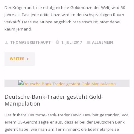
Der Krügerrand, die erfolgreichste Goldmünze der Welt, wird 50
Jahre alt. Fast jede dritte Unze wird im deutschsprachigen Raum
verkauft. Dass die Münze angeblich rassistisch ist, stört dabei
kaum jemand.
THOMAS BREITHAUPT
1. JULI 2017
ALLGEMEIN
"WARUM
WEITER
KAUFEN
DIE
DEUTSCHEN
Deutsche-Bank-Trader gesteht Gold-
Manipulation
„RASSISTISCHE“
Der frühere Deutsche-Bank-Trader David Liew hat gestanden. Vor
GOLDMÜNZEN?"
einem US-Gericht sagte er aus, dass er bei der Deutschen Bank
gelernt habe, wie man am Terminmarkt die Edelmetallpreise