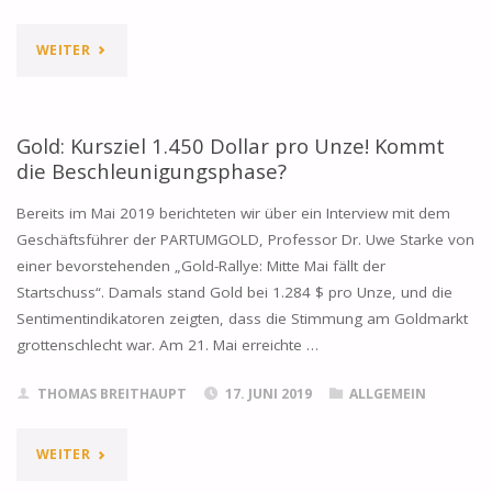
KAUFEN
"DER
WEITER
SOLLTEN"
„KLEINE
MANN“
Gold: Kursziel 1.450 Dollar pro Unze! Kommt
die Beschleunigungsphase?
VERLIERT
Bereits im Mai 2019 berichteten wir über ein Interview mit dem
40
Geschäftsführer der PARTUMGOLD, Professor Dr. Uwe Starke von
einer bevorstehenden „Gold-Rallye: Mitte Mai fällt der
MILLIARDEN"
Startschuss“. Damals stand Gold bei 1.284 $ pro Unze, und die
Sentimentindikatoren zeigten, dass die Stimmung am Goldmarkt
grottenschlecht war. Am 21. Mai erreichte …
THOMAS BREITHAUPT
17. JUNI 2019
ALLGEMEIN
"GOLD:
WEITER