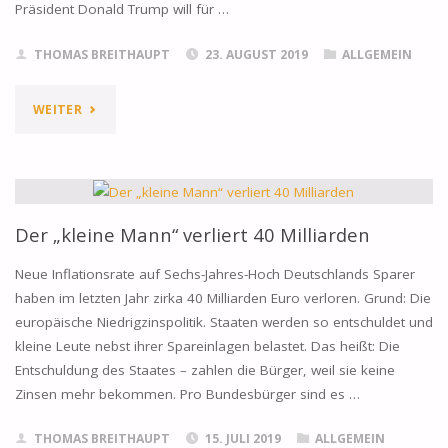
Präsident Donald Trump will für …
THOMAS BREITHAUPT
23. AUGUST 2019
ALLGEMEIN
"PROF.
WEITER
DR.
UWE
STARKE:
Der „kleine Mann“ verliert 40 Milliarden
WARUM
Neue Inflationsrate auf Sechs-Jahres-Hoch Deutschlands Sparer
haben im letzten Jahr zirka 40 Milliarden Euro verloren. Grund: Die
SIE
europäische Niedrigzinspolitik. Staaten werden so entschuldet und
kleine Leute nebst ihrer Spareinlagen belastet. Das heißt: Die
GERADE
Entschuldung des Staates – zahlen die Bürger, weil sie keine
JETZT
Zinsen mehr bekommen. Pro Bundesbürger sind es …
GOLD
THOMAS BREITHAUPT
15. JULI 2019
ALLGEMEIN