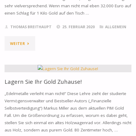
sehr vielversprechend. Wenn man nicht mal eben 32.000 Euro auf
einen Schlag für 1 Kilo Gold auf den Tisch …
THOMAS BREITHAUPT
25. FEBRUAR 2020
ALLGEMEIN
"DIE
WEITER
BESTEN
GOLDSPARPLÄNE
–
Lagern Sie Ihr Gold Zuhause!
NEWCOMER
„Edelmetalle verleiht man nicht!“ Diese Lehre zieht der studierte
Vermögensverwalter und Bestseller-Autors („Finanzielle
VORN:
Selbstverteidigung“) Markus Miller aus dem aktuellen PIM Gold
Fall. Um die Größenordnung zu erfassen, worum es dabei geht,
PARTUMGOLD,
stellen Sie sich einmal ein altes Holzwagenrad vor. Allerdings nicht
DEGUSSA,
aus Holz, sondern aus purem Gold. 80 Zentimeter hoch, …