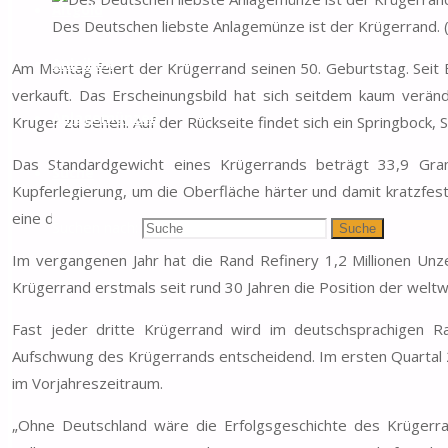
Altgold
Des Deutschen liebste Anlagemünze ist der Krügerrand. 
Anleihen
Am Montag feiert der Krügerrand seinen 50. Geburtstag. Seit 
verkauft. Das Erscheinungsbild hat sich seitdem kaum veränd
Anlagemünzen
Kruger zu sehen. Auf der Rückseite findet sich ein Springbock, S
Das Standardgewicht eines Krügerrands beträgt 33,9 Gra
Suche
Kupferlegierung, um die Oberfläche härter und damit kratzfes
eine dunklere Farbe und außerdem nur 22 statt 24 Karat.
Suchen nach:
Suche
Im vergangenen Jahr hat die Rand Refinery 1,2 Millionen Unz
Krügerrand erstmals seit rund 30 Jahren die Position der wel
Fast jeder dritte Krügerrand wird im deutschsprachigen R
Aufschwung des Krügerrands entscheidend. Im ersten Quartal
im Vorjahreszeitraum.
„Ohne Deutschland wäre die Erfolgsgeschichte des Krügerra