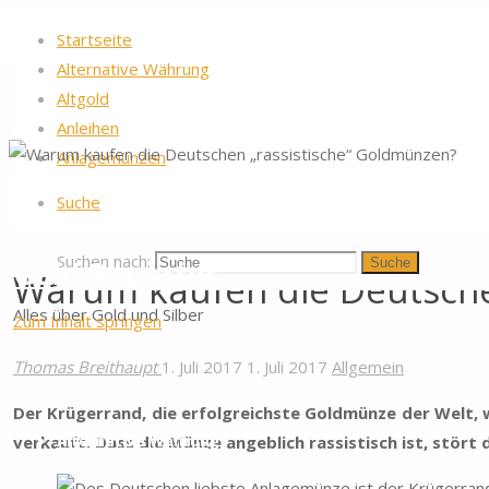
Startseite
Alternative Währung
Altgold
Anleihen
Anlagemünzen
Startseite
Allgemein
Warum kaufen die Deutschen „rassistisch
Suche
Suchen nach:
Gold-Reporter
Suche
Warum kaufen die Deutsche
Alles über Gold und Silber
Zum Inhalt springen
Thomas Breithaupt
1. Juli 2017
1. Juli 2017
Allgemein
Startseite
Der Krügerrand, die erfolgreichste Goldmünze der Welt, w
verkauft. Dass die Münze angeblich rassistisch ist, stört
Alternative Währung