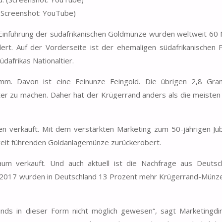
(Screenshot: YouTube)
Einführung der südafrikanischen Goldmünze wurden weltweit 60 M
ert. Auf der Vorderseite ist der ehemaligen südafrikanischen 
üdafrikas Nationaltier.
mm. Davon ist eine Feinunze Feingold. Die übrigen 2,8 Gr
ter zu machen. Daher hat der Krügerrand anders als die meiste
en verkauft. Mit dem verstärkten Marketing zum 50-jährigen Ju
tweit führenden Goldanlagemünze zurückerobert.
aum verkauft. Und auch aktuell ist die Nachfrage aus Deutsc
 2017 wurden in Deutschland 13 Prozent mehr Krügerrand-Münzen
nds in dieser Form nicht möglich gewesen“, sagt Marketingdir