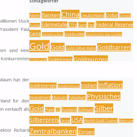
Schlagwörter
China
Banken
Dollar
Deutschland
Aktien
Donald
illionen Stück
Federal Reserve
Edelmetalle
ETFs
Euro
Fed
Trump
Präsident Paul
Geld
Geldpolitik
Gelddrucken
Geschichte des Goldes
Gold
Gold
Goldbarren
Gold-Silber-Ratio
amm sind eine
n Konkurrenten
Goldmünzen
Goldminen
Goldmarkt
Goldpreis
Goldproduktion
Goldnachfrage
biläum hat der
Inflation
Indien
Goldreserven
Goldschmuck
Physisches
Investment
Münzen
Palladium
hland für den
Silber
Gold
 verkauft als
Platin
Russland
Schmuck
QE
Silberpreis
USA
Unze
World Gold Council
Währung
Zentralbanken
ektor Richard
Zinsen