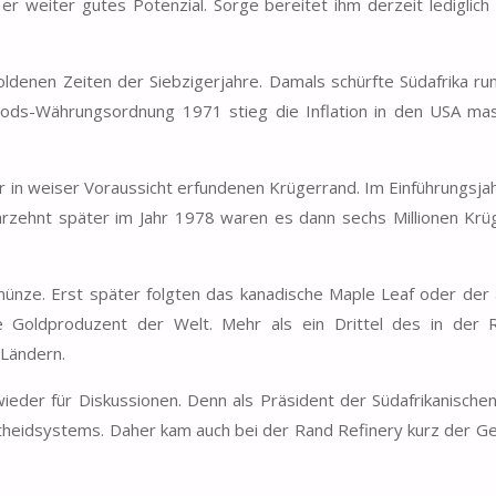
 er weiter gutes Potenzial. Sorge bereitet ihm derzeit lediglich
ldenen Zeiten der Siebzigerjahre. Damals schürfte Südafrika r
ods-Währungsordnung 1971 stieg die Inflation in den USA mas
 in weiser Voraussicht erfundenen Krügerrand. Im Einführungsj
rzehnt später im Jahr 1978 waren es dann sechs Millionen Krüg
ünze. Erst später folgten das kanadische Maple Leaf oder der
e Goldproduzent der Welt. Mehr als ein Drittel des in der 
 Ländern.
der für Diskussionen. Denn als Präsident der Südafrikanischen
theidsystems. Daher kam auch bei der Rand Refinery kurz der G