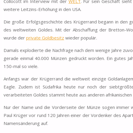
Collocott im Interview mit der
WELT
. Für sein Geschäft sieht
weitere Leitzins-Erhöhung in den USA.
Die große Erfolgsgeschichte des Krügerrand begann in den go
des weltweiten Goldes. Mit der Abschaffung der Bretton-Wo
wurde der
private Goldbesitz
wieder populär.
Damals explodierte die Nachfrage nach dem wenige Jahre zuvor
gerade einmal 40.000 Münzen gedruckt worden. Ein gutes Jah
150-mal so viele.
Anfangs war der Krügerrand die weltweit einzige Goldanlagem
Eagle. Zudem ist Südafrika heute nur noch der siebtgrößt
verarbeiteten Goldes stammt heute aus anderen afrikanischen
Nur der Name und die Vorderseite der Münze sogen immer wie
Paul Krüger vor rund 120 Jahren einer der Vordenker des Apar
Namensänderung auf.