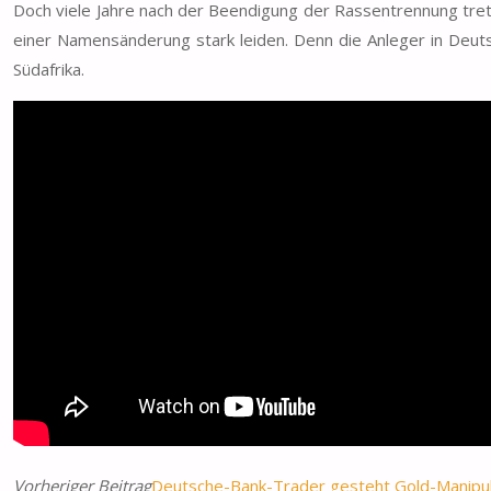
Doch viele Jahre nach der Beendigung der Rassentrennung tre
einer Namensänderung stark leiden. Denn die Anleger in Deutsc
Südafrika.
Vorheriger Beitrag
Deutsche-Bank-Trader gesteht Gold-Manipul