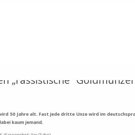
e“ Goldmünzen?
n „rassistische“ Goldmünze
ird 50 Jahre alt. Fast jede dritte Unze wird im deutschsp
 dabei kaum jemand.