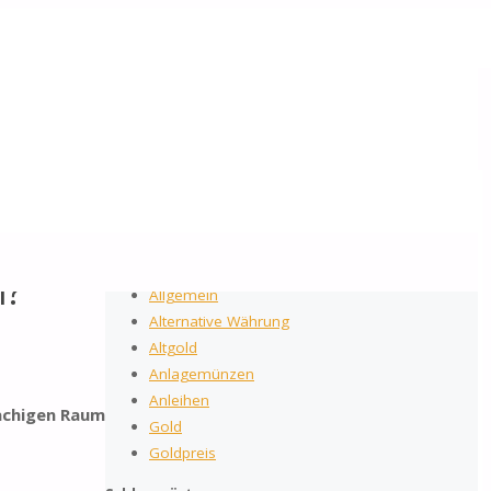
2026
by Gold-Reporter.com
Suchen nach:
Suche
Kategorien
n?
Allgemein
Alternative Währung
Altgold
Anlagemünzen
Anleihen
rachigen Raum
Gold
Goldpreis