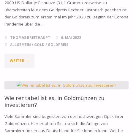
2000 US-Dollar je Feinunze (31,1 Gramm) zeitweise zu
überschreiten laut dem Goldpreis Rechner. Historisch gesehen ist
der Goldpreis zum ersten mal im Jahr 2020 zu Beginn der Corona
Pandemie über die …
THOMAS BREITHAUPT
6. MAI 2022
ALLGEMEIN
/
GOLD
/
GOLDPREIS
"GOLDPREIS
WEITER
RECHNER
–
ANNÄHERUNG
Wie rentabel ist es, in Goldmünzen zu
investieren?
AN
Viele Sammler sind begeistert von der hochwertigen Optik ihrer
2000$
Goldmünzen. Hier erfahren Sie, ob sich die Anlage von
Sammlermünzen aus Deutschland für Sie lohnen kann. Welche
MARKE"