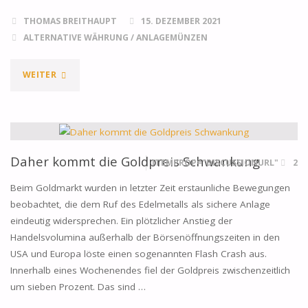
VOM
THOMAS BREITHAUPT
15. DEZEMBER 2021
US-
ALTERNATIVE WÄHRUNG
/
ANLAGEMÜNZEN
DOLLAR"
"IST
WEITER
GOLD
KEINE
INFLATIONSABSICHERUNG
Daher kommt die Goldpreis Schwankung
ITEMPROP="DISCUSSIONURL"
2
MEHR?"
Beim Goldmarkt wurden in letzter Zeit erstaunliche Bewegungen
beobachtet, die dem Ruf des Edelmetalls als sichere Anlage
eindeutig widersprechen. Ein plötzlicher Anstieg der
Handelsvolumina außerhalb der Börsenöffnungszeiten in den
USA und Europa löste einen sogenannten Flash Crash aus.
Innerhalb eines Wochenendes fiel der Goldpreis zwischenzeitlich
um sieben Prozent. Das sind …