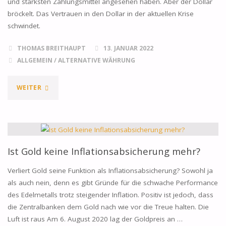
und stärksten Zahlungsmittel angesehen haben. Aber der Dollar
bröckelt. Das Vertrauen in den Dollar in der aktuellen Krise
schwindet.
THOMAS BREITHAUPT
13. JANUAR 2022
ALLGEMEIN
/
ALTERNATIVE WÄHRUNG
"GOLDBESTÄNDE
WEITER
–
ZENTRALBANKEN
KAUFEN
Ist Gold keine Inflationsabsicherung mehr?
GOLD
Verliert Gold seine Funktion als Inflationsabsicherung? Sowohl ja
als auch nein, denn es gibt Gründe für die schwache Performance
–
des Edelmetalls trotz steigender Inflation. Positiv ist jedoch, dass
die Zentralbanken dem Gold nach wie vor die Treue halten. Die
ABKEHR
Luft ist raus Am 6. August 2020 lag der Goldpreis an …