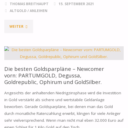
THOMAS BREITHAUPT
15. SEPTEMBER 2021
ALTGOLD
/
ANLEIHEN
"DAHER
WEITER
KOMMT
DIE
GOLDPREIS
Die besten Goldsparpläne – Newcomer
SCHWANKUNG"
vorn: PARTUMGOLD, Degussa,
Goldrepublic, Ophirum und GoldSilber.
Angesichts der anhaltenden Niedrigzinsphase wird die Investition
in Gold verstärkt als sichere und wertstabile Geldanlage
beworben. Gerade Goldsparpläne, bei denen man das Gold
durch monatliche Ratenzahlung erwirbt, klingen für viele Anleger
sehr vielversprechend. Wenn man nicht mal eben 32.000 Euro auf
einen Schlag für 1 Kilo Gold auf den Tisch …