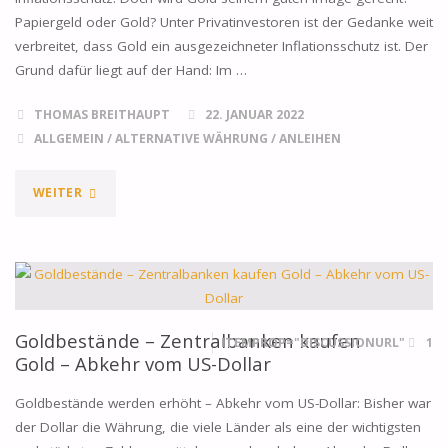
ZU
Papiergeld oder Gold? Unter Privatinvestoren ist der Gedanke weit
INVESTIEREN?"
verbreitet, dass Gold ein ausgezeichneter Inflationsschutz ist. Der
Grund dafür liegt auf der Hand: Im …
THOMAS BREITHAUPT
22. JANUAR 2022
ALLGEMEIN
/
ALTERNATIVE WÄHRUNG
/
ANLEIHEN
"IST
WEITER
GOLD
NOCH
IMMER
Goldbestände – Zentralbanken kaufen
ITEMPROP="DISCUSSIONURL"
1
DER
Gold – Abkehr vom US-Dollar
RICHTIGE
Goldbestände werden erhöht – Abkehr vom US-Dollar: Bisher war
der Dollar die Währung, die viele Länder als eine der wichtigsten
INFLATIONSSCHUTZ?"