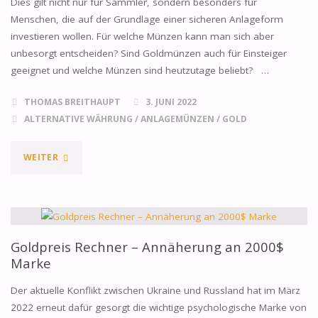
Dies gilt nicht nur für Sammler, sondern besonders für
Menschen, die auf der Grundlage einer sicheren Anlageform
investieren wollen. Für welche Münzen kann man sich aber
unbesorgt entscheiden? Sind Goldmünzen auch für Einsteiger
geeignet und welche Münzen sind heutzutage beliebt? …
THOMAS BREITHAUPT
3. JUNI 2022
ALTERNATIVE WÄHRUNG
/
ANLAGEMÜNZEN
/
GOLD
"GOLDMÜNZEN
WEITER
UND
IHRE
MERKMALE"
Goldpreis Rechner – Annäherung an 2000$
Marke
Der aktuelle Konflikt zwischen Ukraine und Russland hat im März
2022 erneut dafür gesorgt die wichtige psychologische Marke von