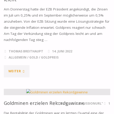
Am Donnerstag hatte der EZB Präsident angekündigt, die Zinsen
im Juli um 0,25% und im September möglicherweise um 0,5%
anzuheben. Von der EZB Sitzung wurde eine Lösungsstrategie für
die steigende Inflation erwartet. Goldpreis reagiert nur schwach
Am Tag der Verkündung stieg der Goldpreis leicht an und am
nachfolgenden Tag stieg …
THOMAS BREITHAUPT
14. JUNI 2022
ALLGEMEIN
/
GOLD
/
GOLDPREIS
"EZB
WEITER
PLANT
ZINSANHEBUNG
–
Goldminen erzielen Rekordgewinne
ITEMPROP="DISCUSSIONURL"
1
GOLDPREIS
Die Rentabilität der Goldminen war im letzten Quartal eine der