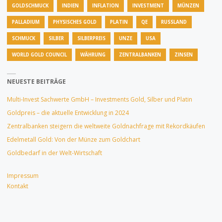
GOLDSCHMUCK
INDIEN
INFLATION
INVESTMENT
MÜNZEN
PALLADIUM
PHYSISCHES GOLD
PLATIN
QE
RUSSLAND
SCHMUCK
SILBER
SILBERPREIS
UNZE
USA
WORLD GOLD COUNCIL
WÄHRUNG
ZENTRALBANKEN
ZINSEN
NEUESTE BEITRÄGE
Multi-Invest Sachwerte GmbH – Investments Gold, Silber und Platin
Goldpreis – die aktuelle Entwicklung in 2024
Zentralbanken steigern die weltweite Goldnachfrage mit Rekordkäufen
Edelmetall Gold: Von der Münze zum Goldchart
Goldbedarf in der Welt-Wirtschaft
Impressum
Kontakt