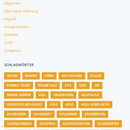
OPHIRUM
Allgemein
Alternative Währung
UND
Altgold
GOLDSILBER."
Anlagemünzen
Anleihen
Gold
Goldpreis
SCHLAGWÖRTER
AKTIEN
BANKEN
CHINA
DEUTSCHLAND
DOLLAR
DONALD TRUMP
EDELMETALLE
ETFS
EURO
FED
FEDERAL RESERVE
GELD
GELDDRUCKEN
GELDPOLITIK
GESCHICHTE DES GOLDES
GOLD
GOLD
GOLD-SILBER-RATIO
GOLDBARREN
GOLDMARKT
GOLDMINEN
GOLDMÜNZEN
GOLDNACHFRAGE
GOLDPREIS
GOLDPRODUKTION
GOLDRESERVEN