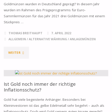
Goldmünzen wurden in Deutschland geprägt? In diesem Jahr
wurden im Rahmen des Prägeprogramms für Euro-
Sammlermünzen für das Jahr 2021 drei Goldmünzen mit einem
Stückpreis …
THOMAS BREITHAUPT
7. APRIL 2022
ALLGEMEIN
/
ALTERNATIVE WÄHRUNG
/
ANLAGEMÜNZEN
"WIE
WEITER
RENTABEL
IST
ES,
Ist Gold noch immer der richtige
Inflationsschutz?
IN
Gold hat viele begeisterte Anhänger. Besonders bei
GOLDMÜNZEN
Kleininvestoren ist das gelbe Edelmetall sehr begehrt – auch als
Inflationsschutz. Doch wird Gold seinem guten Image gerecht?