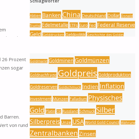
Schlagwörter
China
Banken
Dollar
Deutschland
Aktien
Donald
Federal Reserve
Edelmetalle
ETFs
Euro
Fed
Trump
dem
Geld
Geldpolitik
Gelddrucken
Geschichte des Goldes
, als weltweit
Gold
Gold
Goldbarren
Gold-Silber-Ratio
l 26 Prozent
Goldmünzen
Goldminen
Goldmarkt
ünzen sogar
Goldpreis
Goldproduktion
Goldnachfrage
Inflation
Indien
Goldreserven
Goldschmuck
Physisches
Investment
Münzen
Palladium
Silber
Gold
Platin
Russland
Schmuck
QE
d Barren.
Silberpreis
USA
Unze
World Gold Council
Währung
Wert von rund
Zentralbanken
Zinsen