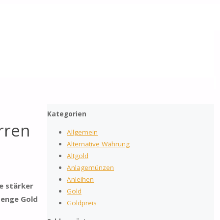
2026
by Gold-Reporter.com
Suchen
Nach
Suche
nach:
oben
Kategorien
rren
Allgemein
Alternative Währung
Altgold
Anlagemünzen
Anleihen
e stärker
Gold
Menge Gold
Goldpreis