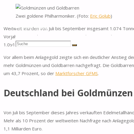
Anleihen
Zwei goldene Philharmoniker. (Foto:
Eric Golub
)
Anlagemünzen
Weltweit wurden von Juli bis September insgesamt 1.074 Tonn
Vorjahresquartal von 6,6 Prozent. Das dritte Quartal zeigte i
Suchen
Suche
1.091 Tonnen physisches Gold gekauft wurden.
Suche
Vor allem beim Anlagegold zeigte sich ein deutlicher Anstieg
nach:
mehr Goldmünzen und Goldbarren nachgefragt. Die Goldbarren
um 43,7 Prozent, so der
Marktforscher GFMS
.
Deutschland bei Goldmünzen 
Von Juli bis September dieses Jahres verkauften Edelmetallhän
Mehr als 10 Prozent der weltweiten Nachfrage nach Anlagegold
1,1 Milliarden Euro.