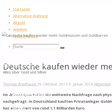
Startseite
Alternative Währung
Altgold
Anleihen
Anlagemünzen
Startseite
Allgemein
Deutsche kaufen wieder mehr Goldmünzen und Gold
Suche
Suchen
Suche
nach:
Gold-Reporter
Deutsche kaufen wieder m
Alles über Gold und Silber
Zum
Startseite
Inhalt
Thomas Breithaupt
29. Oktober 2015
6. Januar 2016
Allgemein
springen
Im dritten Quartal ist die weltweite Nachfrage nach phy
Alternative Währung
nachgefragt. In Deutschland kauften Privatanleger Gol
hat einen Wert von rund 1,1 Milliarden Euro.
Altgold