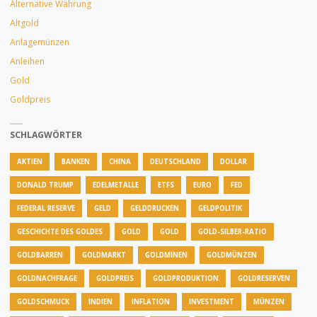
SILBER"
Alternative Währung
Altgold
Anlagemünzen
Anleihen
Gold
Goldpreis
SCHLAGWÖRTER
AKTIEN
BANKEN
CHINA
DEUTSCHLAND
DOLLAR
DONALD TRUMP
EDELMETALLE
ETFS
EURO
FED
FEDERAL RESERVE
GELD
GELDDRUCKEN
GELDPOLITIK
GESCHICHTE DES GOLDES
GOLD
GOLD
GOLD-SILBER-RATIO
GOLDBARREN
GOLDMARKT
GOLDMINEN
GOLDMÜNZEN
GOLDNACHFRAGE
GOLDPREIS
GOLDPRODUKTION
GOLDRESERVEN
GOLDSCHMUCK
INDIEN
INFLATION
INVESTMENT
MÜNZEN