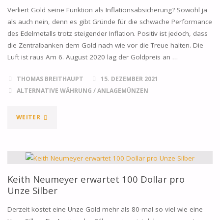
OSTEN
Verliert Gold seine Funktion als Inflationsabsicherung? Sowohl ja
als auch nein, denn es gibt Gründe für die schwache Performance
ÜBERLASTET
des Edelmetalls trotz steigender Inflation. Positiv ist jedoch, dass
die Zentralbanken dem Gold nach wie vor die Treue halten. Die
LOGISTIK"
Luft ist raus Am 6. August 2020 lag der Goldpreis an …
THOMAS BREITHAUPT
15. DEZEMBER 2021
ALTERNATIVE WÄHRUNG
/
ANLAGEMÜNZEN
"IST
WEITER
GOLD
KEINE
INFLATIONSABSICHERUNG
Keith Neumeyer erwartet 100 Dollar pro
Unze Silber
MEHR?"
Derzeit kostet eine Unze Gold mehr als 80-mal so viel wie eine