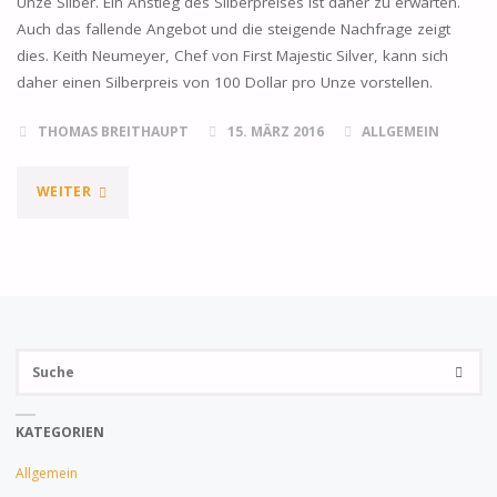
Unze Silber. Ein Anstieg des Silberpreises ist daher zu erwarten.
Auch das fallende Angebot und die steigende Nachfrage zeigt
dies. Keith Neumeyer, Chef von First Majestic Silver, kann sich
daher einen Silberpreis von 100 Dollar pro Unze vorstellen.
THOMAS BREITHAUPT
15. MÄRZ 2016
ALLGEMEIN
"KEITH
WEITER
NEUMEYER
ERWARTET
100
Su
DOLLAR
SUCHE
na
PRO
KATEGORIEN
UNZE
Allgemein