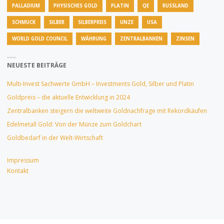
PALLADIUM
PHYSISCHES GOLD
PLATIN
QE
RUSSLAND
SCHMUCK
SILBER
SILBERPREIS
UNZE
USA
WORLD GOLD COUNCIL
WÄHRUNG
ZENTRALBANKEN
ZINSEN
NEUESTE BEITRÄGE
Multi-Invest Sachwerte GmbH – Investments Gold, Silber und Platin
Goldpreis – die aktuelle Entwicklung in 2024
Zentralbanken steigern die weltweite Goldnachfrage mit Rekordkäufen
Edelmetall Gold: Von der Münze zum Goldchart
Goldbedarf in der Welt-Wirtschaft
Impressum
Kontakt