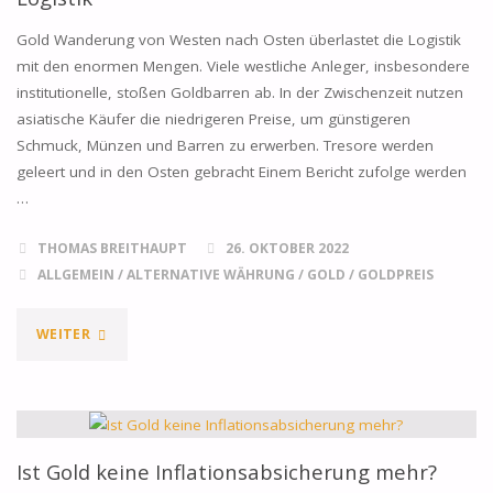
Gold Wanderung von Westen nach Osten überlastet die Logistik
mit den enormen Mengen. Viele westliche Anleger, insbesondere
institutionelle, stoßen Goldbarren ab. In der Zwischenzeit nutzen
asiatische Käufer die niedrigeren Preise, um günstigeren
Schmuck, Münzen und Barren zu erwerben. Tresore werden
geleert und in den Osten gebracht Einem Bericht zufolge werden
…
THOMAS BREITHAUPT
26. OKTOBER 2022
ALLGEMEIN
/
ALTERNATIVE WÄHRUNG
/
GOLD
/
GOLDPREIS
"GOLD
WEITER
WANDERUNG
IN
DEN
Ist Gold keine Inflationsabsicherung mehr?