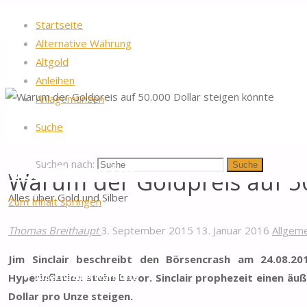
Startseite
Alternative Währung
Altgold
Anleihen
Anlagemünzen
Startseite
Allgemein
Warum der Goldpreis auf 50.000 Dollar st
Suche
Suchen nach:
Gold-Reporter
Suche
Warum der Goldpreis auf 50
Alles über Gold und Silber
Zum Inhalt springen
Thomas Breithaupt
3. September 2015
13. Januar 2016
Allgem
Startseite
Jim Sinclair beschreibt den Börsencrash am 24.08.20
Hyperinflation stehe bevor. Sinclair prophezeit einen äuß
Alternative Währung
Dollar pro Unze steigen.