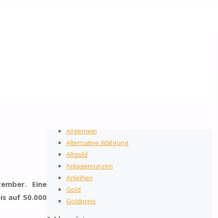
2026
by Gold-Reporter.com
Suchen nach:
Suche
Kategorien
Allgemein
Alternative Währung
Altgold
Anlagemünzen
Anleihen
tember. Eine
Gold
is auf 50.000
Goldpreis