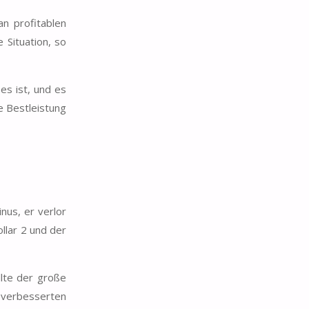
n profitablen
 Situation, so
es ist, und es
e Bestleistung
nus, er verlor
ollar 2 und der
llte der große
, verbesserten