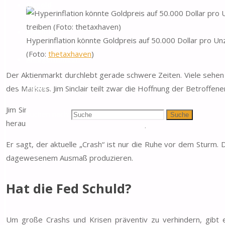
Altgold
Anleihen
Hyperinflation könnte Goldpreis auf 50.000 Dollar pro Un
(Foto:
thetaxhaven
)
Anlagemünzen
Der Aktienmarkt durchlebt gerade schwere Zeiten. Viele sehen s
Suche
des Marktes. Jim Sinclair teilt zwar die Hoffnung der Betroffene
Jim Sinclair ist Goldexperte aus Amerika. Er vertritt oft kon
Suchen nach:
Suche
heraus. Seine Worte bekommen viel Zuspruch im Internet, sein
Er sagt, der aktuelle „Crash“ ist nur die Ruhe vor dem Sturm
dagewesenem Ausmaß produzieren.
Hat die Fed Schuld?
Um große Crashs und Krisen präventiv zu verhindern, gibt es