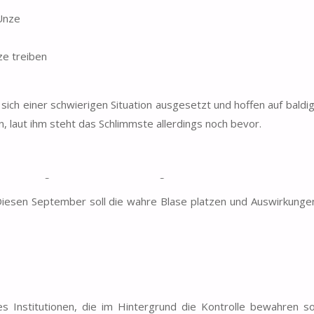
ze treiben
ich einer schwierigen Situation ausgesetzt und hoffen auf baldige
n, laut ihm steht das Schlimmste allerdings noch bevor.
troverse Meinungen und sticht mit seinen Sichtweisen aus den Mai
er Meinung wird hier viel Wert beigemessen.
. Diesen September soll die wahre Blase platzen und Auswirkunge
 Institutionen, die im Hintergrund die Kontrolle bewahren so