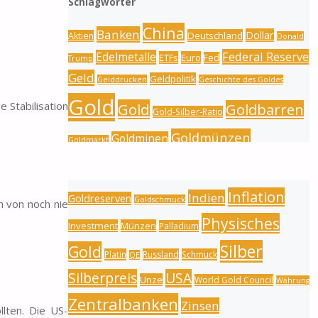
Schlagwörter
China
Banken
Dollar
Deutschland
Aktien
Donald
Federal Reserve
Edelmetalle
ETFs
Euro
Fed
Trump
Geld
Geldpolitik
Gelddrucken
Geschichte des Goldes
Gold
 Stabilisation
Gold
Goldbarren
Gold-Silber-Ratio
Goldmünzen
Goldminen
Goldmarkt
nstream Medien
Goldpreis
Goldproduktion
Goldnachfrage
Inflation
Indien
Goldreserven
Goldschmuck
n von noch nie
Physisches
Investment
Münzen
Palladium
Silber
Gold
Platin
Russland
Schmuck
QE
Silberpreis
USA
Unze
World Gold Council
Währung
Zentralbanken
Zinsen
llten. Die US-