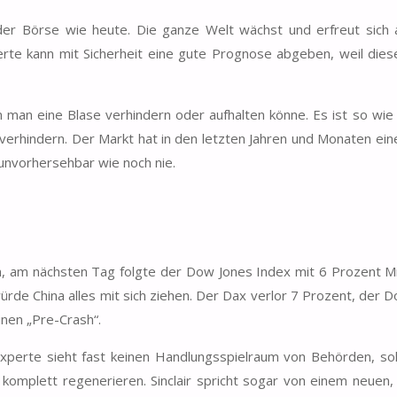
der Börse wie heute. Die ganze Welt wächst und erfreut sich a
erte kann mit Sicherheit eine gute Prognose abgeben, weil diese
m man eine Blase verhindern oder aufhalten könne. Es ist so wie 
erhindern. Der Markt hat in den letzten Jahren und Monaten ein
unvorhersehbar wie noch nie.
, am nächsten Tag folgte der Dow Jones Index mit 6 Prozent Mi
ürde China alles mit sich ziehen. Der Dax verlor 7 Prozent, der D
inen „Pre-Crash“.
Experte sieht fast keinen Handlungsspielraum von Behörden, so
komplett regenerieren. Sinclair spricht sogar von einem neuen