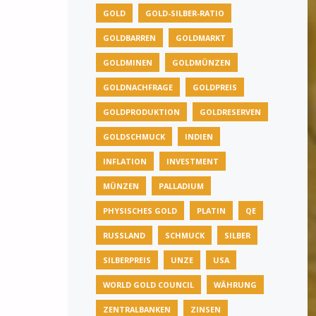
GOLD
GOLD-SILBER-RATIO
GOLDBARREN
GOLDMARKT
GOLDMINEN
GOLDMÜNZEN
GOLDNACHFRAGE
GOLDPREIS
GOLDPRODUKTION
GOLDRESERVEN
GOLDSCHMUCK
INDIEN
INFLATION
INVESTMENT
MÜNZEN
PALLADIUM
PHYSISCHES GOLD
PLATIN
QE
RUSSLAND
SCHMUCK
SILBER
SILBERPREIS
UNZE
USA
WORLD GOLD COUNCIL
WÄHRUNG
ZENTRALBANKEN
ZINSEN