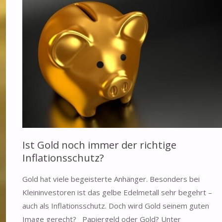
Ist Gold noch immer der richtige
Inflationsschutz?
Gold hat viele begeisterte Anhänger. Besonders bei
Kleininvestoren ist das gelbe Edelmetall sehr begehrt –
auch als Inflationsschutz. Doch wird Gold seinem guten
Image gerecht? Papiergeld oder Gold? Unter