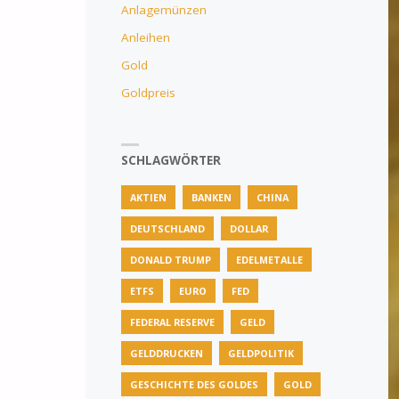
Anlagemünzen
Anleihen
Gold
Goldpreis
SCHLAGWÖRTER
AKTIEN
BANKEN
CHINA
DEUTSCHLAND
DOLLAR
DONALD TRUMP
EDELMETALLE
ETFS
EURO
FED
FEDERAL RESERVE
GELD
GELDDRUCKEN
GELDPOLITIK
GESCHICHTE DES GOLDES
GOLD