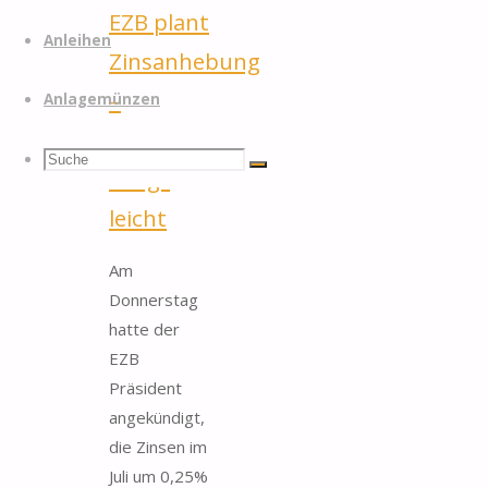
EZB plant
Anleihen
Zinsanhebung
–
Anlagemünzen
Goldpreis
Suchen
Suche
Suche
steigt
leicht
nach:
Am
Donnerstag
hatte der
EZB
Präsident
angekündigt,
die Zinsen im
Juli um 0,25%