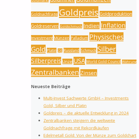
Goldmarkt
Goldpreis
Goldproduktion
Goldnachfrage
Inflation
Indien
Goldreserven
Goldschmuck
Physisches
Investment
Münzen
Palladium
Silber
Gold
Platin
Russland
Schmuck
QE
Silberpreis
USA
Unze
World Gold Council
Währung
Zentralbanken
Zinsen
Neueste Beiträge
Multi-Invest Sachwerte GmbH – Investments
Gold, Silber und Platin
Goldpreis – die aktuelle Entwicklung in 2024
Zentralbanken steigern die weltweite
Goldnachfrage mit Rekordkäufen
Edelmetall Gold: Von der Münze zum Goldchart