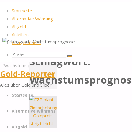
Startseite
Alternative Währung
Altgold
Anleihen
Anlagemünzen
Startseite
Beiträge
2026
by Gold-Reporter.com
Suche
Suchen
Nach
verschlagwortet
Schlagwort:
Suche
oben
"Wachstumsprognose"
nach:
Gold-Reporter
Wachstumsprognos
Alles über Gold und Silber
Zum
Startseite
Inhalt
springen
Alternative Währung
Altgold