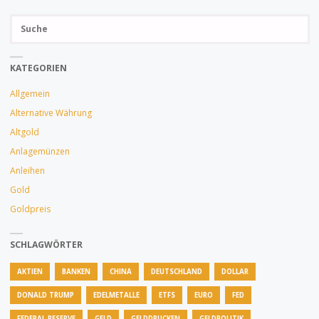
Su
OSTEN
SUCH
na
ÜBERLASTET
KATEGORIEN
LOGISTIK"
Allgemein
Alternative Währung
Altgold
Anlagemünzen
Anleihen
Gold
Goldpreis
SCHLAGWÖRTER
AKTIEN
BANKEN
CHINA
DEUTSCHLAND
DOLLAR
DONALD TRUMP
EDELMETALLE
ETFS
EURO
FED
FEDERAL RESERVE
GELD
GELDDRUCKEN
GELDPOLITIK