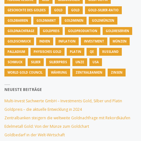
GESCHICHTE DES GOLDES
GOLD
GOLD
GOLD-SILBER-RATIO
GOLDBARREN
GOLDMARKT
GOLDMINEN
GOLDMÜNZEN
GOLDNACHFRAGE
GOLDPREIS
GOLDPRODUKTION
GOLDRESERVEN
GOLDSCHMUCK
INDIEN
INFLATION
INVESTMENT
MÜNZEN
PALLADIUM
PHYSISCHES GOLD
PLATIN
QE
RUSSLAND
SCHMUCK
SILBER
SILBERPREIS
UNZE
USA
WORLD GOLD COUNCIL
WÄHRUNG
ZENTRALBANKEN
ZINSEN
NEUESTE BEITRÄGE
Multi-Invest Sachwerte GmbH – Investments Gold, Silber und Platin
Goldpreis – die aktuelle Entwicklung in 2024
Zentralbanken steigern die weltweite Goldnachfrage mit Rekordkäufen
Edelmetall Gold: Von der Münze zum Goldchart
Goldbedarf in der Welt-Wirtschaft