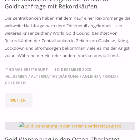
Goldnachfrage mit Rekordkäufen
Die Zentralbanken haben mit dem Kauf einer Rekordmenge die
weltweite Nachfrage nach dem Edelmetall angekurbelt – ein
weiteres Krisenzeichen? World Gold Council berichtet von
Rekordkäufen der Zentralbanken In Zeiten von Gaskrise, Krieg,
Lockdown und Stromsorgen bekommen viele es mit der Angst
zutun. Während der ein oder andere Vorräte anhäuft und …
THOMAS BREITHAUPT
13. DEZEMBER 2022
ALLGEMEIN
/
ALTERNATIVE WÄHRUNG
/
ANLEIHEN
/
GOLD
/
GOLDPREIS
"ZENTRALBANKEN
WEITER
STEIGERN
DIE
WELTWEITE
Gold Wanderung in den Osten überlastet