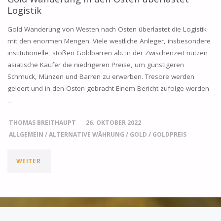
Logistik
GOLDNACHFRAGE
Gold Wanderung von Westen nach Osten überlastet die Logistik
MIT
mit den enormen Mengen. Viele westliche Anleger, insbesondere
institutionelle, stoßen Goldbarren ab. In der Zwischenzeit nutzen
REKORDKÄUFEN"
asiatische Käufer die niedrigeren Preise, um günstigeren
Schmuck, Münzen und Barren zu erwerben. Tresore werden
geleert und in den Osten gebracht Einem Bericht zufolge werden
…
THOMAS BREITHAUPT
26. OKTOBER 2022
ALLGEMEIN
/
ALTERNATIVE WÄHRUNG
/
GOLD
/
GOLDPREIS
"GOLD
WEITER
WANDERUNG
IN
DEN