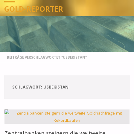
GOLD-REPORTER
STARTSEITE
BEITRÄGE VERSCHLAGWORTET "USBEKISTAN"
SCHLAGWORT:
USBEKISTAN
Zentralbanken steigern die weltweite