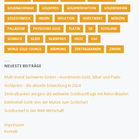
GOLDNACHFRAGE
GOLDPREIS
GOLDPRODUKTION
GOLDRESERVEN
GOLDSCHMUCK
INDIEN
INFLATION
INVESTMENT
MÜNZEN
PALLADIUM
PHYSISCHES GOLD
PLATIN
QE
RUSSLAND
SCHMUCK
SILBER
SILBERPREIS
UNZE
USA
WORLD GOLD COUNCIL
WÄHRUNG
ZENTRALBANKEN
ZINSEN
NEUESTE BEITRÄGE
Multi-Invest Sachwerte GmbH – Investments Gold, Silber und Platin
Goldpreis – die aktuelle Entwicklung in 2024
Zentralbanken steigern die weltweite Goldnachfrage mit Rekordkäufen
Edelmetall Gold: Von der Münze zum Goldchart
Goldbedarf in der Welt-Wirtschaft
Impressum
Kontakt