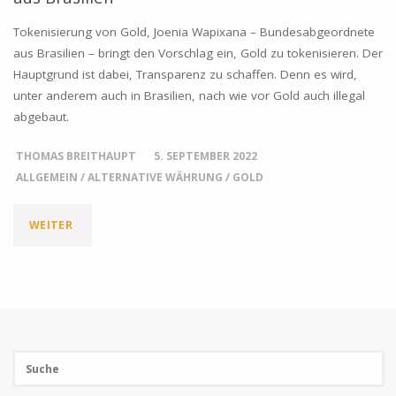
Tokenisierung von Gold, Joenia Wapixana – Bundesabgeordnete
aus Brasilien – bringt den Vorschlag ein, Gold zu tokenisieren. Der
Hauptgrund ist dabei, Transparenz zu schaffen. Denn es wird,
unter anderem auch in Brasilien, nach wie vor Gold auch illegal
abgebaut.
THOMAS BREITHAUPT
5. SEPTEMBER 2022
ALLGEMEIN
/
ALTERNATIVE WÄHRUNG
/
GOLD
"TOKENISIERUNG
WEITER
VON
GOLD?
NEUER
Su
VORSCHLAG
SUCH
na