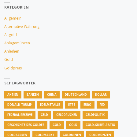
AUS
KATEGORIEN
BRASILIEN"
Allgemein
Alternative Währung
Altgold
Anlagemünzen
Anleihen
Gold
Goldpreis
SCHLAGWÖRTER
AKTIEN
BANKEN
CHINA
DEUTSCHLAND
DOLLAR
DONALD TRUMP
EDELMETALLE
ETFS
EURO
FED
FEDERAL RESERVE
GELD
GELDDRUCKEN
GELDPOLITIK
GESCHICHTE DES GOLDES
GOLD
GOLD
GOLD-SILBER-RATIO
GOLDBARREN
GOLDMARKT
GOLDMINEN
GOLDMÜNZEN