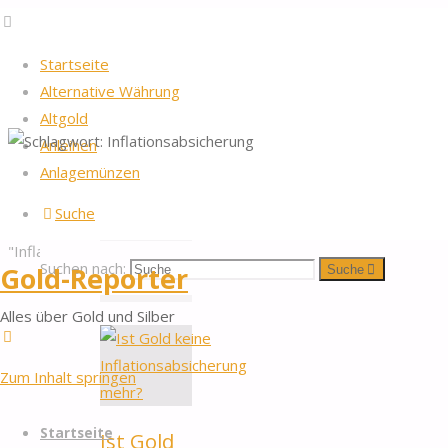
Startseite
Alternative Währung
Altgold
Anleihen
Startseite
2026
by Gold-Reporter.com
Anlagemünzen
Nach oben
Schlagwort:
Beiträge
Suche
verschlagwortet
"Inflationsabsicherung"
Inflationsabsicheru
Suchen nach:
Gold-Reporter
Suche
Alles über Gold und Silber
Zum Inhalt springen
Startseite
Ist Gold