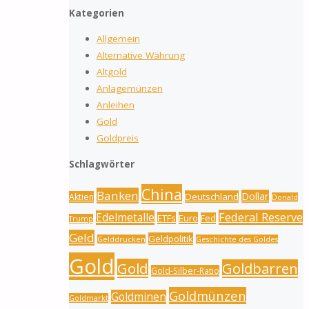
Kategorien
Allgemein
Alternative Währung
Altgold
Anlagemünzen
Anleihen
Gold
Goldpreis
Schlagwörter
China
Banken
Dollar
Deutschland
Aktien
Donald
Federal Reserve
Edelmetalle
ETFs
Euro
Fed
Trump
Geld
Geldpolitik
Gelddrucken
Geschichte des Goldes
Gold
Gold
Goldbarren
Gold-Silber-Ratio
Goldmünzen
Goldminen
Goldmarkt