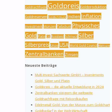
Goldpreis
Goldproduktion
Goldnachfrage
Inflation
Indien
Goldreserven
Goldschmuck
Physisches
Investment
Münzen
Palladium
Silber
Gold
Platin
Russland
Schmuck
QE
Silberpreis
USA
Unze
World Gold Council
Währung
Zentralbanken
Zinsen
Neueste Beiträge
Multi-Invest Sachwerte GmbH – Investments
Gold, Silber und Platin
Goldpreis – die aktuelle Entwicklung in 2024
Zentralbanken steigern die weltweite
Goldnachfrage mit Rekordkäufen
Edelmetall Gold: Von der Münze zum Goldchart
Goldbedarf in der Welt-Wirtschaft