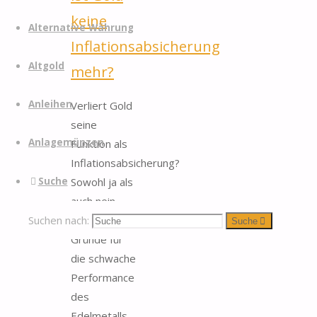
keine
Alternative Währung
Inflationsabsicherung
Altgold
mehr?
Anleihen
Verliert Gold
seine
Anlagemünzen
Funktion als
Inflationsabsicherung?
Suche
Sowohl ja als
auch nein,
Suchen nach:
denn es gibt
Suche
Gründe für
die schwache
Performance
des
Edelmetalls