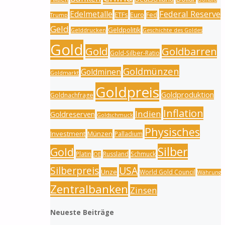
Federal Reserve
Edelmetalle
ETFs
Euro
Fed
Trump
Geld
Geldpolitik
Gelddrucken
Geschichte des Goldes
Gold
Gold
Goldbarren
Gold-Silber-Ratio
Goldmünzen
Goldminen
Goldmarkt
Goldpreis
Goldproduktion
Goldnachfrage
Inflation
Indien
Goldreserven
Goldschmuck
Physisches
Investment
Münzen
Palladium
Silber
Gold
Platin
Russland
Schmuck
QE
Silberpreis
USA
Unze
World Gold Council
Währung
Zentralbanken
Zinsen
Neueste Beiträge