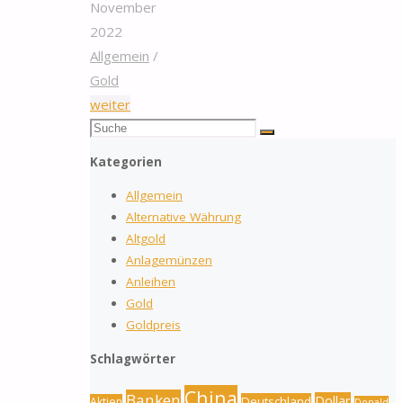
November
2022
Allgemein
/
Gold
"Zoll
weiter
Suchen
in
Suche
nach:
Frankfurt
Kategorien
beschlagnahmt
Allgemein
1,5
Alternative Währung
Millionen
Altgold
Euro
Anlagemünzen
in
Anleihen
Gold"
Gold
Goldpreis
Schlagwörter
China
Banken
Dollar
Deutschland
Aktien
Donald