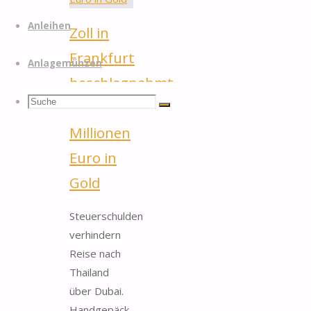
Anleihen
Zoll in
Frankfurt
Anlagemünzen
beschlagnahmt
Suchen
Suche
1,5
Suche
Millionen
nach:
Euro in
Gold
Steuerschulden
verhindern
Reise nach
Thailand
über Dubai.
Handgepäck