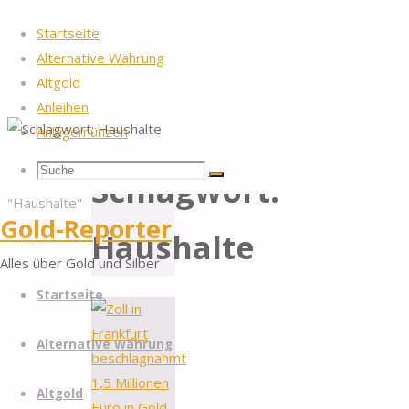
Startseite
Alternative Währung
Altgold
Anleihen
Anlagemünzen
Startseite
Beiträge
2026
by Gold-Reporter.com
Suche
Suchen
Nach
verschlagwortet
Schlagwort:
Suche
oben
"Haushalte"
nach:
Gold-Reporter
Haushalte
Alles über Gold und Silber
Zum
Startseite
Inhalt
springen
Alternative Währung
Altgold