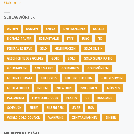
Goldpreis
SCHLAGWÖRTER
AKTIEN
BANKEN
CHINA
DEUTSCHLAND
DOLLAR
DONALD TRUMP
EDELMETALLE
ETFS
EURO
FED
FEDERAL RESERVE
GELD
GELDDRUCKEN
GELDPOLITIK
GESCHICHTE DES GOLDES
GOLD
GOLD
GOLD-SILBER-RATIO
GOLDBARREN
GOLDMARKT
GOLDMINEN
GOLDMÜNZEN
GOLDNACHFRAGE
GOLDPREIS
GOLDPRODUKTION
GOLDRESERVEN
GOLDSCHMUCK
INDIEN
INFLATION
INVESTMENT
MÜNZEN
PALLADIUM
PHYSISCHES GOLD
PLATIN
QE
RUSSLAND
SCHMUCK
SILBER
SILBERPREIS
UNZE
USA
WORLD GOLD COUNCIL
WÄHRUNG
ZENTRALBANKEN
ZINSEN
NEUESTE BEITRÄGE