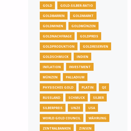
GOLD
GOLD-SILBER-RATIO
GOLDBARREN
GOLDMARKT
GOLDMINEN
GOLDMÜNZEN
GOLDNACHFRAGE
GOLDPREIS
GOLDPRODUKTION
GOLDRESERVEN
GOLDSCHMUCK
INDIEN
INFLATION
INVESTMENT
MÜNZEN
PALLADIUM
PHYSISCHES GOLD
PLATIN
QE
RUSSLAND
SCHMUCK
SILBER
SILBERPREIS
UNZE
USA
WORLD GOLD COUNCIL
WÄHRUNG
ZENTRALBANKEN
ZINSEN