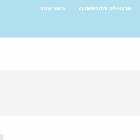
Zum
STARTSEITE
ALTERNATIVE WÄHRUNG
Inhalt
springen