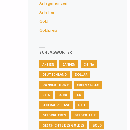
Anlagemünzen
Anleihen
Gold
Goldpreis
SCHLAGWÖRTER
AKTIEN
BANKEN
CHINA
DEUTSCHLAND
DOLLAR
DONALD TRUMP
EDELMETALLE
ETFS
EURO
FED
FEDERAL RESERVE
GELD
GELDDRUCKEN
GELDPOLITIK
GESCHICHTE DES GOLDES
GOLD