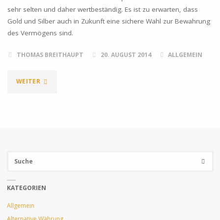
sehr selten und daher wertbeständig. Es ist zu erwarten, dass
Gold und Silber auch in Zukunft eine sichere Wahl zur Bewahrung
des Vermögens sind.
THOMAS BREITHAUPT
20. AUGUST 2014
ALLGEMEIN
"WARUM
WEITER
PHYSISCHES
GOLD
IN
Su
JEDES
SUCHE
na
PORTFOLIO
KATEGORIEN
GEHÖRT"
Allgemein
Alternative Währung