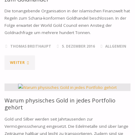
Die tonangebende Organisation in der islamischen Finanzwelt hat
Regeln zum Scharia-konformen Goldhandel beschlossen. In der
Folge erwartet der World Gold Council einen Anstieg der
Goldnachfrage um mehrere hundert Tonnen.
THOMAS BREITHAUPT
5. DEZEMBER 2016
ALLGEMEIN
"ISLAMISCHE
WEITER
FINANZWELT
SETZT
SICH
Warum physisches Gold in jedes Portfolio
gehört
REGELN
Gold und Silber werden seit Jahrtausenden zur
ZUM
Vermögenssicherung eingesetzt. Die Edelmetalle sind über lange
Zeiträume haltbar und leicht zu transportieren. Zudem sind sie
GOLDHANDEL"