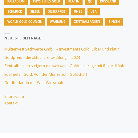
PALLADIUM
PHYSISCHES GOLD
PLATIN
QE
RUSSLAND
SCHMUCK
SILBER
SILBERPREIS
UNZE
USA
WORLD GOLD COUNCIL
WÄHRUNG
ZENTRALBANKEN
ZINSEN
NEUESTE BEITRÄGE
Multi-Invest Sachwerte GmbH – Investments Gold, Silber und Platin
Goldpreis – die aktuelle Entwicklung in 2024
Zentralbanken steigern die weltweite Goldnachfrage mit Rekordkäufen
Edelmetall Gold: Von der Münze zum Goldchart
Goldbedarf in der Welt-Wirtschaft
Impressum
Kontakt