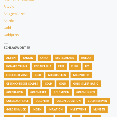
Altgold
Anlagemünzen
Anleihen
Gold
Goldpreis
SCHLAGWÖRTER
AKTIEN
BANKEN
CHINA
DEUTSCHLAND
DOLLAR
DONALD TRUMP
EDELMETALLE
ETFS
EURO
FED
FEDERAL RESERVE
GELD
GELDDRUCKEN
GELDPOLITIK
GESCHICHTE DES GOLDES
GOLD
GOLD
GOLD-SILBER-RATIO
GOLDBARREN
GOLDMARKT
GOLDMINEN
GOLDMÜNZEN
GOLDNACHFRAGE
GOLDPREIS
GOLDPRODUKTION
GOLDRESERVEN
GOLDSCHMUCK
INDIEN
INFLATION
INVESTMENT
MÜNZEN