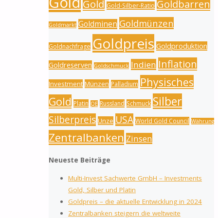
Gold
Gold
Goldbarren
Gold-Silber-Ratio
Goldmünzen
Goldminen
Goldmarkt
Goldpreis
Goldproduktion
Goldnachfrage
Inflation
Indien
Goldreserven
Goldschmuck
Physisches
Investment
Münzen
Palladium
Silber
Gold
Platin
Russland
Schmuck
QE
Silberpreis
USA
Unze
World Gold Council
Währung
Zentralbanken
Zinsen
Neueste Beiträge
Multi-Invest Sachwerte GmbH – Investments
Gold, Silber und Platin
Goldpreis – die aktuelle Entwicklung in 2024
Zentralbanken steigern die weltweite