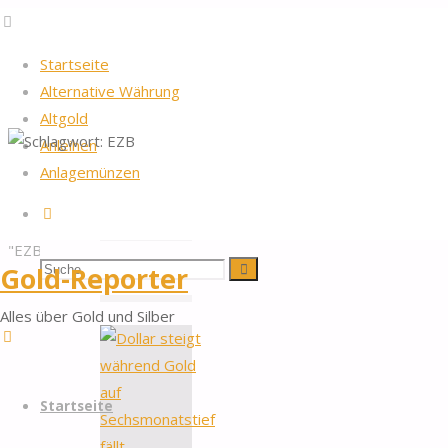
Startseite
Alternative Währung
Altgold
Anleihen
Startseite
2026
by Gold-Reporter.com
Anlagemünzen
Nach
Schlagwort:
Beiträge
Suche
oben
verschlagwortet
"EZB"
EZB
Suchen
Suche
Gold-Reporter
Alles über Gold und Silber
nach:
Zum
Startseite
Inhalt
springen