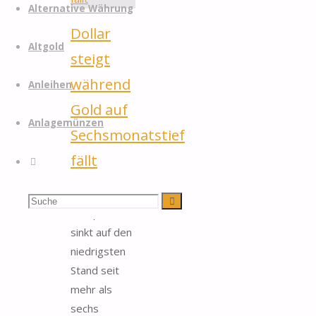
Alternative Währung
Dollar
Altgold
steigt
während
Anleihen
Gold auf
Anlagemünzen
Sechsmonatstief
fällt
Suche
Der
Suchen
Suche
Goldpreis
sinkt auf den
nach:
niedrigsten
Stand seit
mehr als
sechs