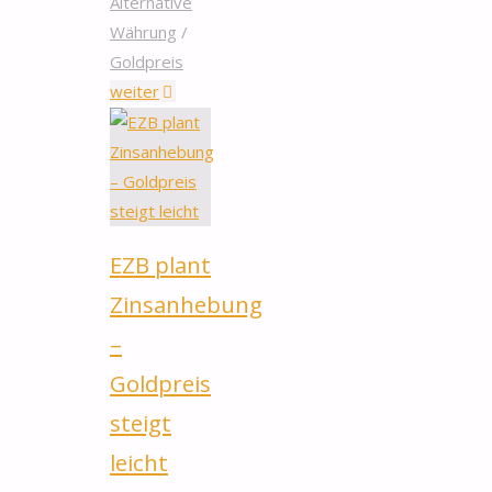
Alternative
Währung
/
Goldpreis
"Dollar
weiter
steigt
während
Gold
auf
Sechsmonatstief
EZB plant
fällt"
Zinsanhebung
–
Goldpreis
steigt
leicht