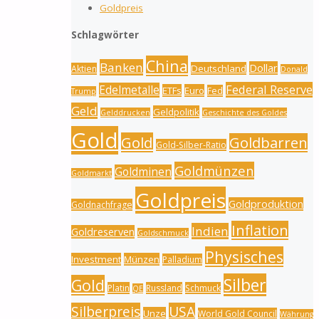
Goldpreis
Schlagwörter
China
Banken
Dollar
Deutschland
Aktien
Donald
Federal Reserve
Edelmetalle
ETFs
Euro
Fed
Trump
Geld
Geldpolitik
Gelddrucken
Geschichte des Goldes
Gold
Gold
Goldbarren
Gold-Silber-Ratio
Goldmünzen
Goldminen
Goldmarkt
Goldpreis
Goldproduktion
Goldnachfrage
Inflation
Indien
Goldreserven
Goldschmuck
Physisches
Investment
Münzen
Palladium
Silber
Gold
Platin
Russland
Schmuck
QE
Silberpreis
USA
Unze
World Gold Council
Währung