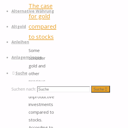
The case
Alternative Währung
for gold
compared
Altgold
to stocks
Anleihen
Some
Anlagemünzen
consider
gold and
Suche
other
precious
Suchen nach:
metals to be
Suche
unproductive
investments
compared to
stocks.
According to