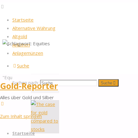
Startseite
Alternative Währung
Altgold
Anleihen
Startseite
2026
by Gold-Reporter.com
Anlagemünzen
Nach oben
Schlagwort:
Beiträge
Suche
verschlagwortet
"Equities"
Equities
Suchen nach:
Gold-Reporter
Suche
Alles über Gold und Silber
Zum Inhalt springen
Startseite