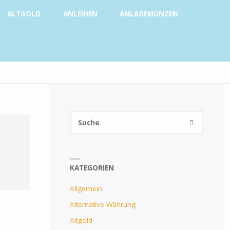
ALTGOLD
ANLEIHEN
ANLAGEMÜNZEN
SUCHE
Suchen
SUCHE
nach:
KATEGORIEN
Allgemein
Alternative Währung
Altgold