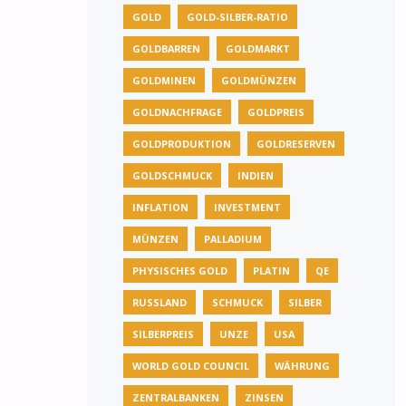
GOLD
GOLD-SILBER-RATIO
GOLDBARREN
GOLDMARKT
GOLDMINEN
GOLDMÜNZEN
GOLDNACHFRAGE
GOLDPREIS
GOLDPRODUKTION
GOLDRESERVEN
GOLDSCHMUCK
INDIEN
INFLATION
INVESTMENT
MÜNZEN
PALLADIUM
PHYSISCHES GOLD
PLATIN
QE
RUSSLAND
SCHMUCK
SILBER
SILBERPREIS
UNZE
USA
WORLD GOLD COUNCIL
WÄHRUNG
ZENTRALBANKEN
ZINSEN