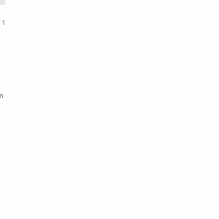
1
e
n