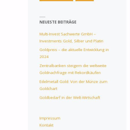
NEUESTE BEITRÄGE
Multi-Invest Sachwerte GmbH –
Investments Gold, Silber und Platin
Goldpreis – die aktuelle Entwicklung in
2024
Zentralbanken steigern die weltweite
Goldnachfrage mit Rekordkäufen
Edelmetall Gold: Von der Münze zum
Goldchart
Goldbedarf in der Welt-Wirtschaft
Impressum
Kontakt