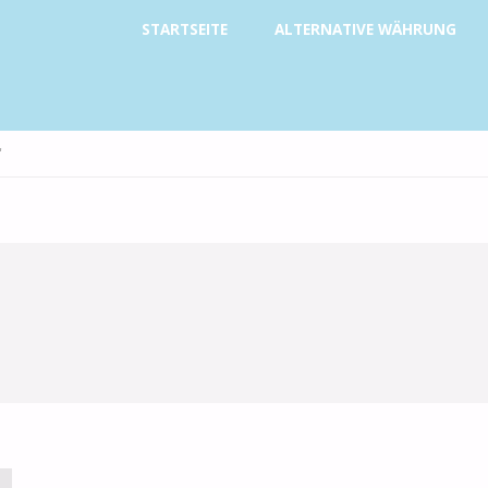
Zum
STARTSEITE
ALTERNATIVE WÄHRUNG
Inhalt
springen
"