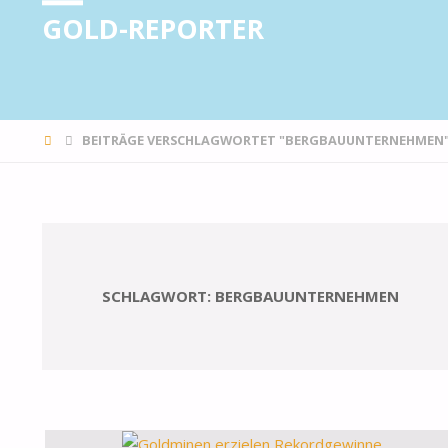
GOLD-REPORTER
STARTSEITE
BEITRÄGE VERSCHLAGWORTET "BERGBAUUNTERNEHMEN
SCHLAGWORT:
BERGBAUUNTERNEHMEN