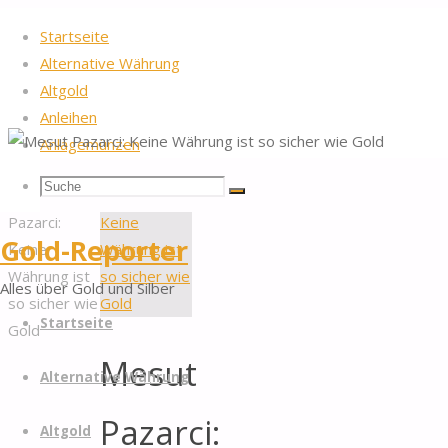
Startseite
Alternative Währung
Altgold
Anleihen
Anlagemünzen
Startseite
Allgemein
2026
by Gold-Reporter.com
Suche
Suchen
Nach
Mesut
Suche
oben
Pazarci:
nach:
Gold-Reporter
Keine
Währung ist
Alles über Gold und Silber
so sicher wie
Zum
Startseite
Gold
Inhalt
Mesut
springen
Alternative Währung
Pazarci:
Altgold