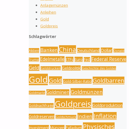
Anlagemünzen
Anleihen
Gold
Goldpreis
Schlagwörter
China
Banken
Dollar
Deutschland
Aktien
Donald
Federal Reserve
Edelmetalle
ETFs
Euro
Fed
Trump
Geld
Geldpolitik
Gelddrucken
Geschichte des Goldes
Gold
Gold
Goldbarren
Gold-Silber-Ratio
Goldmünzen
Goldminen
Goldmarkt
Goldpreis
Goldproduktion
Goldnachfrage
Inflation
Indien
Goldreserven
Goldschmuck
Physisches
Investment
Münzen
Palladium