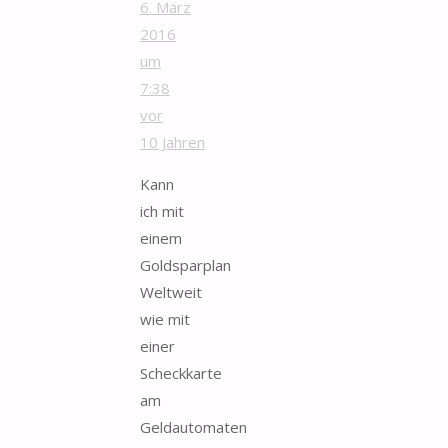
6. März
2016
um
7:38
vor
10 Jahren
Kann
ich mit
einem
Goldsparplan
Weltweit
wie mit
einer
Scheckkarte
am
Geldautomaten