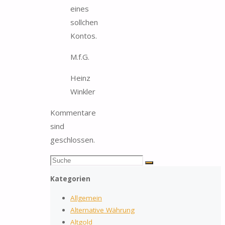
eines
sollchen
Kontos.
M.f.G.
Heinz
Winkler
Kommentare
sind
geschlossen.
Suchen
Suche
nach:
Kategorien
Allgemein
Alternative Währung
Altgold