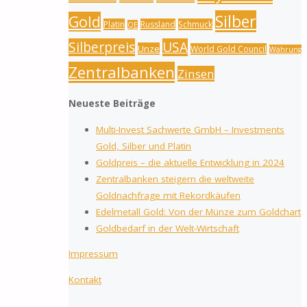
Silber
Gold
Platin
Russland
Schmuck
QE
Silberpreis
USA
Unze
World Gold Council
Währung
Zentralbanken
Zinsen
Neueste Beiträge
Multi-Invest Sachwerte GmbH – Investments
Gold, Silber und Platin
Goldpreis – die aktuelle Entwicklung in 2024
Zentralbanken steigern die weltweite
Goldnachfrage mit Rekordkäufen
Edelmetall Gold: Von der Münze zum Goldchart
Goldbedarf in der Welt-Wirtschaft
Impressum
Kontakt