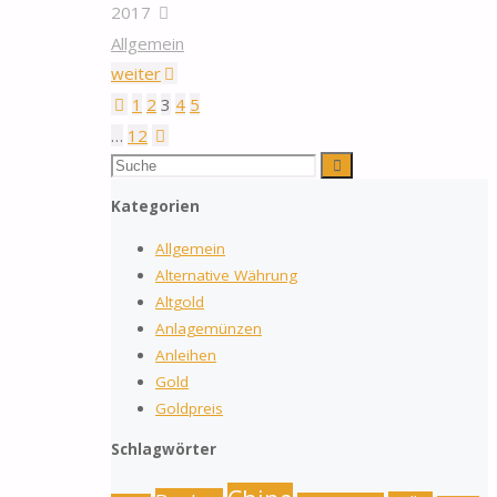
2017
Allgemein
"Zentralbank:
weiter
Jeder
1
2
3
4
5
Seitennummerierung
sollte
…
12
100
Suchen
Suche
der
nach:
Gramm
Kategorien
Gold
Beiträge
Allgemein
besitzen"
Alternative Währung
Altgold
Anlagemünzen
Anleihen
Gold
Goldpreis
Schlagwörter