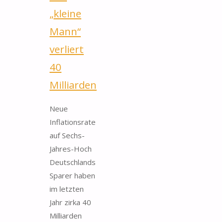
jetzt
„kleine
Gold
Mann“
kaufen
verliert
sollten"
40
Milliarden
Neue
Inflationsrate
auf Sechs-
Jahres-Hoch
Deutschlands
Sparer haben
im letzten
Jahr zirka 40
Milliarden