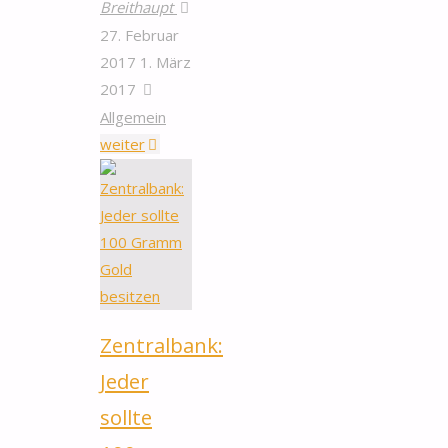
Breithaupt
27. Februar
2017
1. März
2017
Allgemein
"In
weiter
Hessen
entsteht
einer
der
weltgrößten
Goldvertriebe"
Zentralbank:
Jeder
sollte