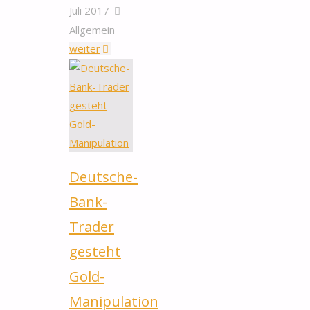
Juli 2017
Allgemein
"Warum
weiter
kaufen
die
Deutschen
„rassistische“
Goldmünzen?"
Deutsche-
Bank-
Trader
gesteht
Gold-
Manipulation