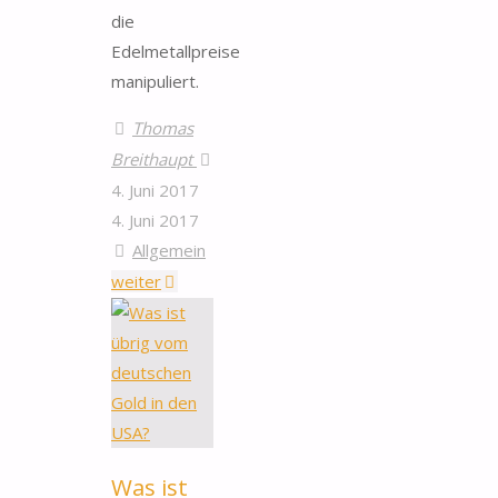
die
Edelmetallpreise
manipuliert.
Thomas
Breithaupt
4. Juni 2017
4. Juni 2017
Allgemein
"Deutsche-
weiter
Bank-
Trader
gesteht
Gold-
Manipulation"
Was ist