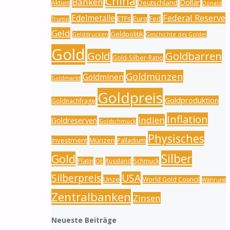
China
Banken
Dollar
Deutschland
Aktien
Donald
Federal Reserve
Edelmetalle
ETFs
Euro
Fed
Trump
Geld
Geldpolitik
Gelddrucken
Geschichte des Goldes
Gold
Gold
Goldbarren
Gold-Silber-Ratio
Goldmünzen
Goldminen
Goldmarkt
Goldpreis
Goldproduktion
Goldnachfrage
Inflation
Indien
Goldreserven
Goldschmuck
Physisches
Investment
Münzen
Palladium
Silber
Gold
Platin
Russland
Schmuck
QE
Silberpreis
USA
Unze
World Gold Council
Währung
Zentralbanken
Zinsen
Neueste Beiträge