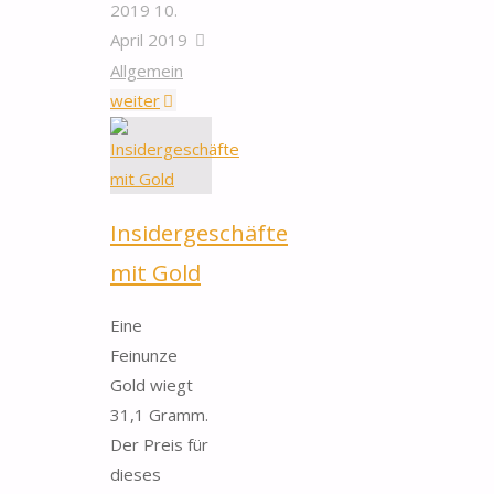
2019
10.
April 2019
Allgemein
"Anlage
weiter
in
Gold
–
kleine
Insidergeschäfte
Barren
mit Gold
große
Wirkung"
Eine
Feinunze
Gold wiegt
31,1 Gramm.
Der Preis für
dieses