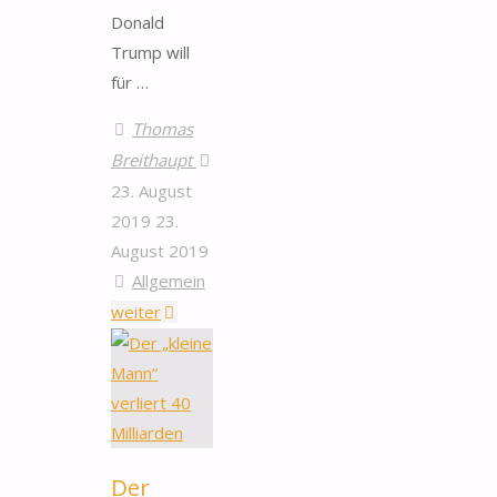
Donald
Trump will
für …
Thomas
Breithaupt
23. August
2019
23.
August 2019
Allgemein
"Prof.
weiter
Dr.
Uwe
Starke:
Warum
Sie
Der
gerade