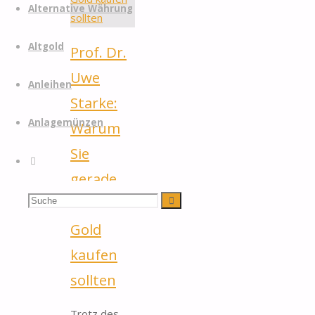
Alternative Währung
Altgold
Prof. Dr.
Uwe
Anleihen
Starke:
Anlagemünzen
Warum
Sie
Suche
gerade
Suchen
Suche
jetzt
Gold
nach:
kaufen
sollten
Trotz des