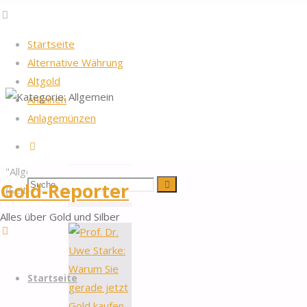
Startseite
Alternative Währung
Altgold
Anleihen
Startseite
Archiv
2026
by Gold-Reporter.com
Anlagemünzen
Nach
Kategorie:
für die
Suche
oben
Kategorie
"Allgemein"
Allgemein
Suchen
Suche
Gold-Reporter
(Seite 3)
Alles über Gold und Silber
nach:
Zum
Startseite
Inhalt
springen