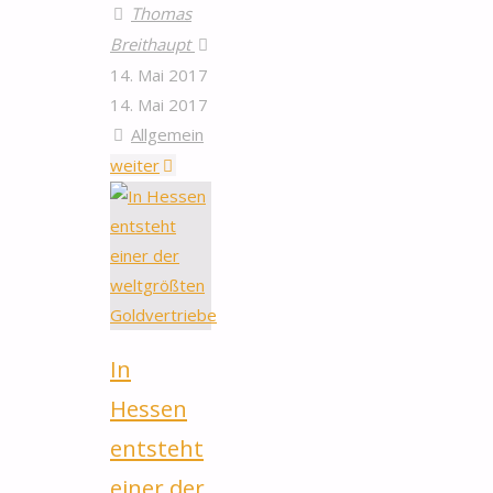
Thomas
Breithaupt
14. Mai 2017
14. Mai 2017
Allgemein
"Was
weiter
ist
übrig
vom
deutschen
Gold
in
In
den
USA?"
Hessen
entsteht
einer der