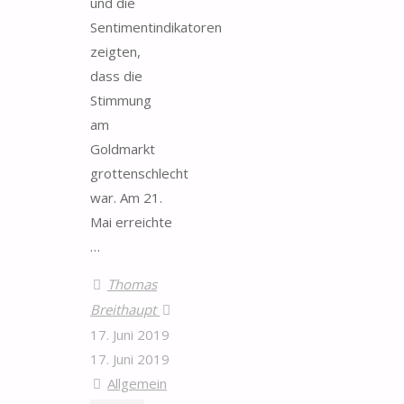
und die
Sentimentindikatoren
zeigten,
dass die
Stimmung
am
Goldmarkt
grottenschlecht
war. Am 21.
Mai erreichte
…
Thomas
Breithaupt
17. Juni 2019
17. Juni 2019
Allgemein