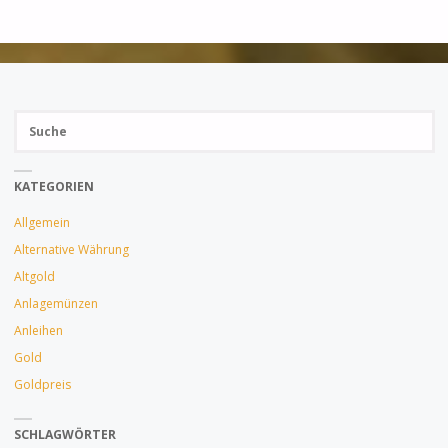
RICKARDS
ERWARTET
ABSCHALTUNG
Su
VON
SUCH
na
BANKEN"
KATEGORIEN
Allgemein
Alternative Währung
Altgold
Anlagemünzen
Anleihen
Gold
Goldpreis
SCHLAGWÖRTER