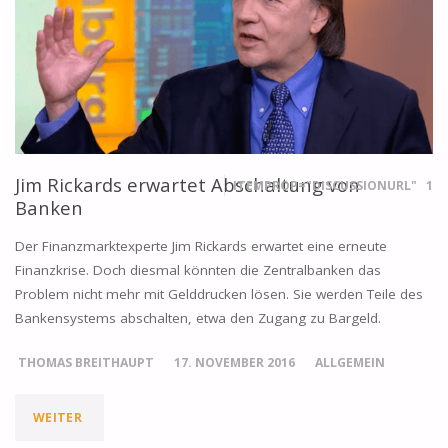
Jim Rickards erwartet Abschaltung von
ITEMPROP="DISCUSSIONURL"
1
Banken
Der Finanzmarktexperte Jim Rickards erwartet eine erneute
Finanzkrise. Doch diesmal könnten die Zentralbanken das
Problem nicht mehr mit Gelddrucken lösen. Sie werden Teile des
Bankensystems abschalten, etwa den Zugang zu Bargeld.
THOMAS BREITHAUPT
17. NOVEMBER 2016
ALLGEMEIN
"JIM
WEITER