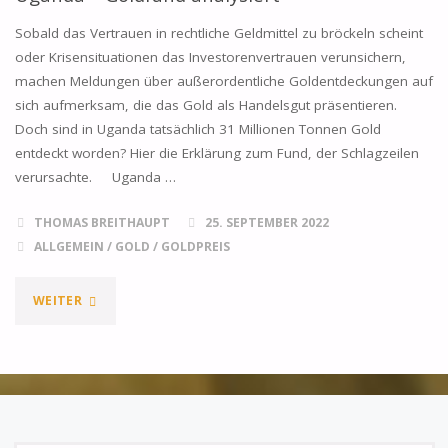
Sobald das Vertrauen in rechtliche Geldmittel zu bröckeln scheint
oder Krisensituationen das Investorenvertrauen verunsichern,
machen Meldungen über außerordentliche Goldentdeckungen auf
sich aufmerksam, die das Gold als Handelsgut präsentieren.
Doch sind in Uganda tatsächlich 31 Millionen Tonnen Gold
entdeckt worden? Hier die Erklärung zum Fund, der Schlagzeilen
verursachte. Uganda …
THOMAS BREITHAUPT
25. SEPTEMBER 2022
ALLGEMEIN
/
GOLD
/
GOLDPREIS
"UGANDA
WEITER
–
GOLDFUND
ANALYSIERT"