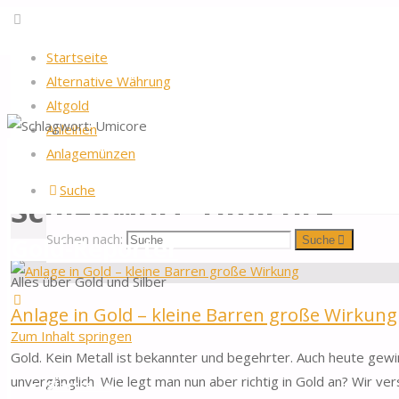
Startseite
Alternative Währung
Altgold
Anleihen
Startseite
Beiträge verschlagwortet "Umicore"
Anlagemünzen
Suche
Schlagwort:
Umicore
Suchen nach:
Gold-Reporter
Suche
Alles über Gold und Silber
Anlage in Gold – kleine Barren große Wirkung
Zum Inhalt springen
Gold. Kein Metall ist bekannter und begehrter. Auch heute gew
unvergänglich. Wie legt man nun aber richtig in Gold an? Wir 
Startseite