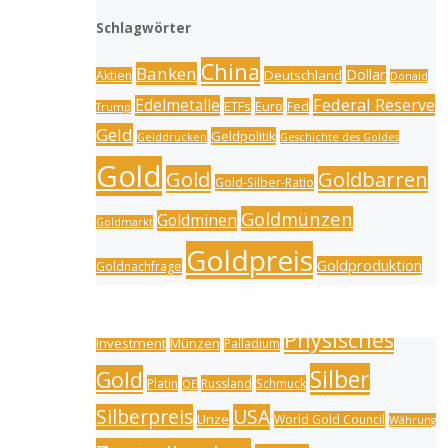
Schlagwörter
China
Banken
Dollar
Deutschland
Aktien
Donald
Federal Reserve
Edelmetalle
ETFs
Euro
Fed
Trump
Geld
Geldpolitik
Gelddrucken
Geschichte des Goldes
Gold
Gold
Goldbarren
Gold-Silber-Ratio
Goldmünzen
Goldminen
Goldmarkt
Goldpreis
Goldproduktion
Goldnachfrage
Inflation
Indien
Goldreserven
Goldschmuck
Physisches
Investment
Münzen
Palladium
Silber
Gold
Platin
Russland
Schmuck
QE
Silberpreis
USA
Unze
World Gold Council
Währung