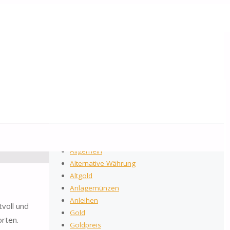
2026
by Gold-Reporter.com
Suchen nach:
Suche
Kategorien
Allgemein
Alternative Währung
Altgold
Anlagemünzen
Anleihen
voll und
Gold
orten.
Goldpreis