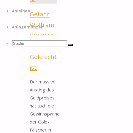
Anleihen
Gefahr
Wolfram:
Anlagemünzen
Wie man
Suchen
Suche
prüft, ob
Suche
Gold echt
nach:
ist
Der massive
Anstieg des
Goldpreises
hat auch die
Gewinnspanne
der Gold-
Fälscher in