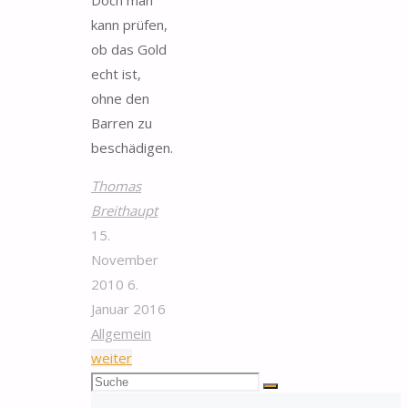
Doch man
kann prüfen,
ob das Gold
echt ist,
ohne den
Barren zu
beschädigen.
Thomas
Breithaupt
15.
November
2010
6.
Januar 2016
Allgemein
"Gefahr
weiter
Suchen
Wolfram:
Suche
nach:
Wie