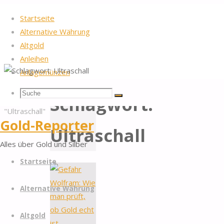
Startseite
Alternative Währung
Altgold
Anleihen
Anlagemünzen
Startseite
Beiträge
2026
by Gold-Reporter.com
Suche
Suchen
Nach
verschlagwortet
Schlagwort:
Suche
oben
"Ultraschall"
nach:
Gold-Reporter
Ultraschall
Alles über Gold und Silber
Zum
Startseite
Inhalt
springen
Alternative Währung
Altgold