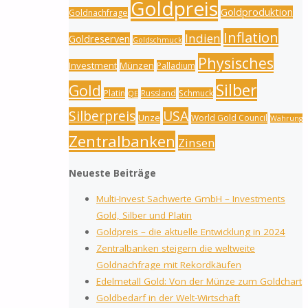
Goldpreis
Goldproduktion
Goldnachfrage
Inflation
Indien
Goldreserven
Goldschmuck
Physisches
Investment
Münzen
Palladium
Silber
Gold
Platin
Russland
Schmuck
QE
Silberpreis
USA
Unze
World Gold Council
Währung
Zentralbanken
Zinsen
Neueste Beiträge
Multi-Invest Sachwerte GmbH – Investments
Gold, Silber und Platin
Goldpreis – die aktuelle Entwicklung in 2024
Zentralbanken steigern die weltweite
Goldnachfrage mit Rekordkäufen
Edelmetall Gold: Von der Münze zum Goldchart
Goldbedarf in der Welt-Wirtschaft