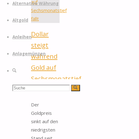
Alternative Währung
Altgold
Dollar
Anleihen
steigt
Anlagemünzen
während
Gold auf
Suche
Sechsmonatstief
Suchen
Suche
fällt
nach:
Der
Goldpreis
sinkt auf den
niedrigsten
Stand seit