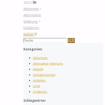
2022
Allgemein
/
Alternative
Währung
/
Goldpreis
"Dollar
weiter
steigt
Suchen
Suche
nach:
während
Kategorien
Gold
Allgemein
auf
Alternative Währung
Sechsmonatstief
Altgold
fällt"
Anlagemünzen
Anleihen
Gold
Goldpreis
Schlagwörter