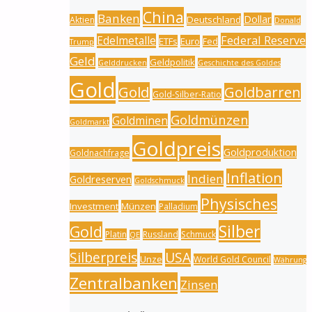
China
Banken
Dollar
Deutschland
Aktien
Donald
Federal Reserve
Edelmetalle
ETFs
Euro
Fed
Trump
Geld
Geldpolitik
Gelddrucken
Geschichte des Goldes
Gold
Gold
Goldbarren
Gold-Silber-Ratio
Goldmünzen
Goldminen
Goldmarkt
Goldpreis
Goldproduktion
Goldnachfrage
Inflation
Indien
Goldreserven
Goldschmuck
Physisches
Investment
Münzen
Palladium
Silber
Gold
Platin
Russland
Schmuck
QE
Silberpreis
USA
Unze
World Gold Council
Währung
Zentralbanken
Zinsen