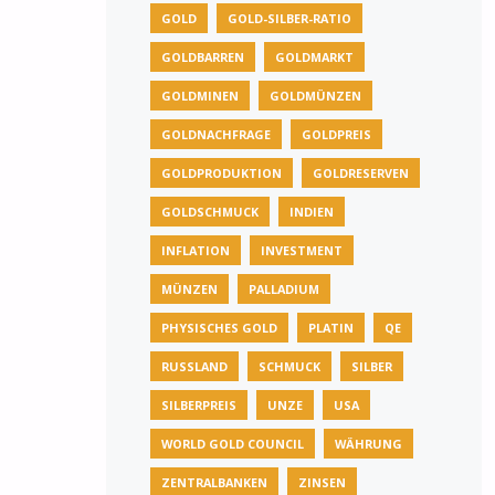
GOLD
GOLD-SILBER-RATIO
GOLDBARREN
GOLDMARKT
GOLDMINEN
GOLDMÜNZEN
GOLDNACHFRAGE
GOLDPREIS
GOLDPRODUKTION
GOLDRESERVEN
GOLDSCHMUCK
INDIEN
INFLATION
INVESTMENT
MÜNZEN
PALLADIUM
PHYSISCHES GOLD
PLATIN
QE
RUSSLAND
SCHMUCK
SILBER
SILBERPREIS
UNZE
USA
WORLD GOLD COUNCIL
WÄHRUNG
ZENTRALBANKEN
ZINSEN