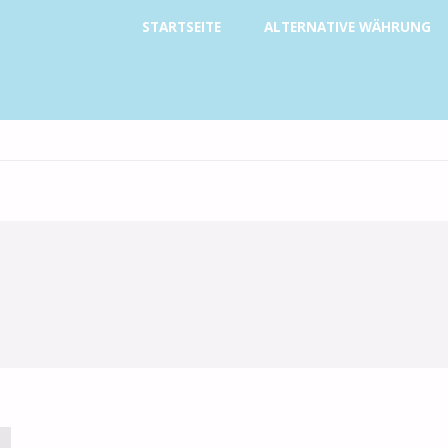
Zum
STARTSEITE
ALTERNATIVE WÄHRUNG
Inhalt
springen