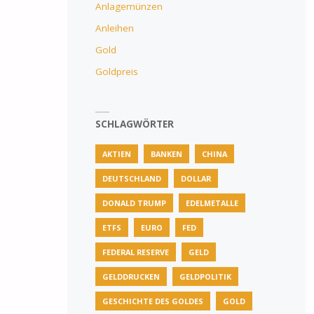
Anlagemünzen
Anleihen
Gold
Goldpreis
SCHLAGWÖRTER
AKTIEN
BANKEN
CHINA
DEUTSCHLAND
DOLLAR
DONALD TRUMP
EDELMETALLE
ETFS
EURO
FED
FEDERAL RESERVE
GELD
GELDDRUCKEN
GELDPOLITIK
GESCHICHTE DES GOLDES
GOLD