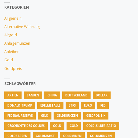
DAMIT
KATEGORIEN
GOLD
Allgemein
SINN
Alternative Währung
Altgold
MACHT?"
Anlagemünzen
Anleihen
Gold
Goldpreis
SCHLAGWÖRTER
AKTIEN
BANKEN
CHINA
DEUTSCHLAND
DOLLAR
DONALD TRUMP
EDELMETALLE
ETFS
EURO
FED
FEDERAL RESERVE
GELD
GELDDRUCKEN
GELDPOLITIK
GESCHICHTE DES GOLDES
GOLD
GOLD
GOLD-SILBER-RATIO
GOLDBARREN
GOLDMARKT
GOLDMINEN
GOLDMÜNZEN