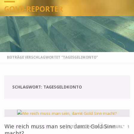
GOLD-REPORTER
STARTSEITE
BEITRÄGE VERSCHLAGWORTET "TAGESGELDKONTO"
SCHLAGWORT:
TAGESGELDKONTO
Wie reich muss man sein, damit Gold Sinn
ITEMPROP="DISCUSSIONURL"
1
macht?