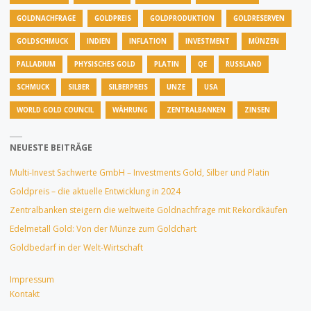
GOLDNACHFRAGE
GOLDPREIS
GOLDPRODUKTION
GOLDRESERVEN
GOLDSCHMUCK
INDIEN
INFLATION
INVESTMENT
MÜNZEN
PALLADIUM
PHYSISCHES GOLD
PLATIN
QE
RUSSLAND
SCHMUCK
SILBER
SILBERPREIS
UNZE
USA
WORLD GOLD COUNCIL
WÄHRUNG
ZENTRALBANKEN
ZINSEN
NEUESTE BEITRÄGE
Multi-Invest Sachwerte GmbH – Investments Gold, Silber und Platin
Goldpreis – die aktuelle Entwicklung in 2024
Zentralbanken steigern die weltweite Goldnachfrage mit Rekordkäufen
Edelmetall Gold: Von der Münze zum Goldchart
Goldbedarf in der Welt-Wirtschaft
Impressum
Kontakt