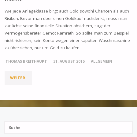
Wie jede Anlageklasse birgt auch Gold sowohl Chancen als auch
Risiken. Bevor man über einen Goldkauf nachdenkt, muss man
zunächst seine finanzielle Situation absichern, sagt der
Vermögensberater Gernot Ramrath. So sollte man zum Beispiel
nicht riskieren, sein Konto wegen einer kaputten Waschmaschine
zu überziehen, nur um Gold zu kaufen.
THOMAS BREITHAUPT
31. AUGUST 2015
ALLGEMEIN
"WIE
WEITER
REICH
MUSS
MAN
Su
SEIN,
SUCH
na