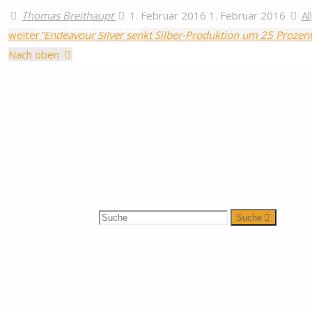
Thomas Breithaupt
1. Februar 2016
1. Februar 2016
Al
Alternative Währung
weiter
"Endeavour Silver senkt Silber-Produktion um 25 Prozent
Nach oben
Altgold
Anleihen
Anlagemünzen
Suche
Suchen nach:
Suche