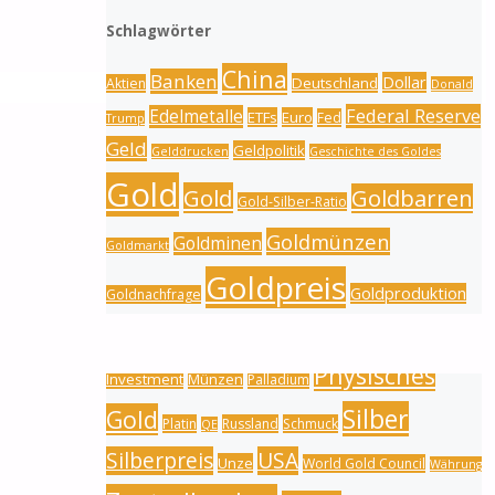
Schlagwörter
China
Banken
Dollar
Deutschland
Aktien
Donald
Federal Reserve
Edelmetalle
ETFs
Euro
Fed
Trump
Geld
Geldpolitik
Gelddrucken
Geschichte des Goldes
Gold
Gold
Goldbarren
Gold-Silber-Ratio
Goldmünzen
Goldminen
Goldmarkt
Goldpreis
Goldproduktion
Goldnachfrage
Inflation
Indien
Goldreserven
Goldschmuck
Physisches
Investment
Münzen
Palladium
Silber
Gold
Platin
Russland
Schmuck
QE
Silberpreis
USA
Unze
World Gold Council
Währung