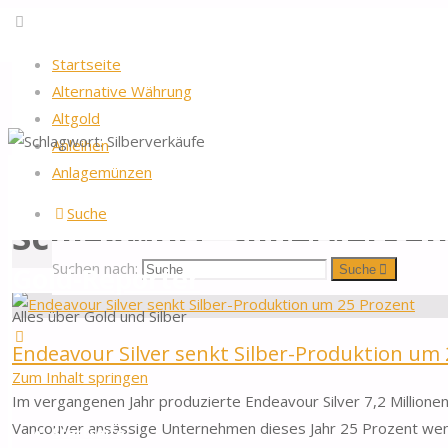
Startseite
Alternative Währung
Altgold
Anleihen
Startseite
Beiträge verschlagwortet "Silberverkäufe"
Anlagemünzen
Suche
Schlagwort:
Silberverkäu
Suchen nach:
Gold-Reporter
Suche
Alles über Gold und Silber
Endeavour Silver senkt Silber-Produktion um
Zum Inhalt springen
Im vergangenen Jahr produzierte Endeavour Silver 7,2 Millionen
Vancouver ansässige Unternehmen dieses Jahr 25 Prozent weni
Startseite