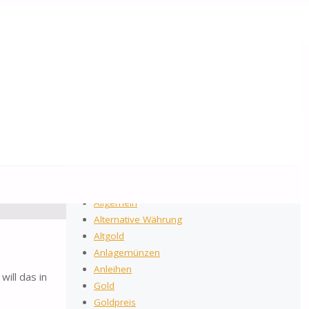
2026
by Gold-Reporter.com
Suchen nach:
Suche
Kategorien
Allgemein
Alternative Währung
Altgold
Anlagemünzen
Anleihen
ill das in
Gold
Goldpreis