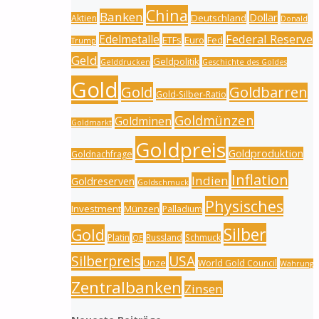
China
Banken
Dollar
Deutschland
Aktien
Donald
Federal Reserve
Edelmetalle
ETFs
Euro
Fed
Trump
Geld
Geldpolitik
Gelddrucken
Geschichte des Goldes
Gold
Gold
Goldbarren
Gold-Silber-Ratio
Goldmünzen
Goldminen
Goldmarkt
Goldpreis
Goldproduktion
Goldnachfrage
Inflation
Indien
Goldreserven
Goldschmuck
Physisches
Investment
Münzen
Palladium
Silber
Gold
Platin
Russland
Schmuck
QE
Silberpreis
USA
Unze
World Gold Council
Währung
Zentralbanken
Zinsen