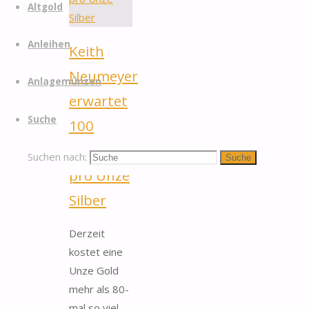
Altgold
Anleihen
Keith
Neumeyer
Anlagemünzen
erwartet
Suche
100
Dollar
Suchen nach:
Suche
pro Unze
Silber
Derzeit
kostet eine
Unze Gold
mehr als 80-
mal so viel