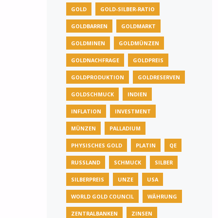
GOLD
GOLD-SILBER-RATIO
GOLDBARREN
GOLDMARKT
GOLDMINEN
GOLDMÜNZEN
GOLDNACHFRAGE
GOLDPREIS
GOLDPRODUKTION
GOLDRESERVEN
GOLDSCHMUCK
INDIEN
INFLATION
INVESTMENT
MÜNZEN
PALLADIUM
PHYSISCHES GOLD
PLATIN
QE
RUSSLAND
SCHMUCK
SILBER
SILBERPREIS
UNZE
USA
WORLD GOLD COUNCIL
WÄHRUNG
ZENTRALBANKEN
ZINSEN