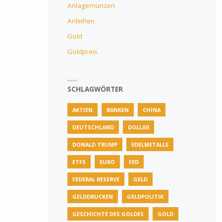
Anlagemünzen
Anleihen
Gold
Goldpreis
SCHLAGWÖRTER
AKTIEN
BANKEN
CHINA
DEUTSCHLAND
DOLLAR
DONALD TRUMP
EDELMETALLE
ETFS
EURO
FED
FEDERAL RESERVE
GELD
GELDDRUCKEN
GELDPOLITIK
GESCHICHTE DES GOLDES
GOLD