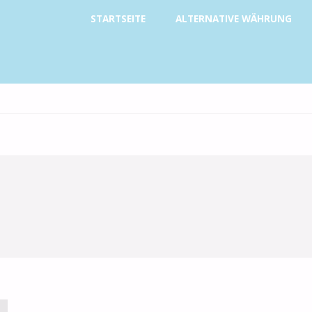
Zum
STARTSEITE
ALTERNATIVE WÄHRUNG
Inhalt
springen