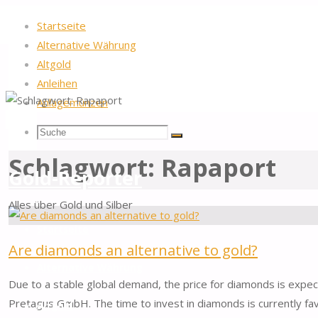
Startseite
Alternative Währung
Altgold
Anleihen
Anlagemünzen
Startseite
Beiträge verschlagwortet "Rapaport"
Suche
Suchen
Suche
Schlagwort:
Rapaport
nach:
Gold-Reporter
Alles über Gold und Silber
Zum
Startseite
Inhalt
Are diamonds an alternative to gold?
springen
Alternative Währung
Due to a stable global demand, the price for diamonds is expect
Pretagus GmbH. The time to invest in diamonds is currently fav
Altgold