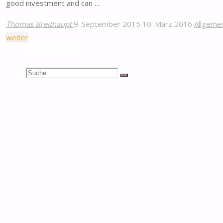
good investment and can …
Anleihen
Thomas Breithaupt
9. September 2015
10. März 2016
Allgeme
"Are
weiter
Anlagemünzen
diamonds
an
Suchen
Suche
alternative
Suche
to
nach:
gold?"