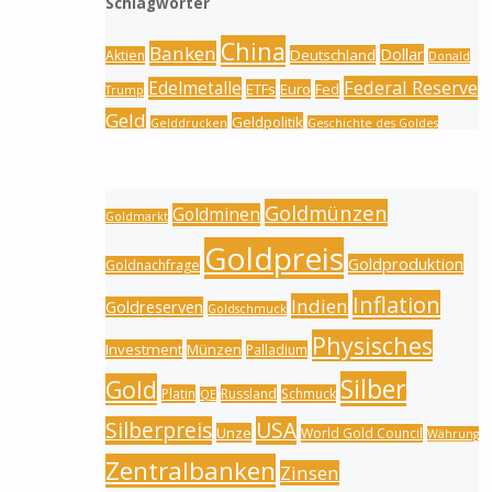
Schlagwörter
China
Banken
Dollar
Deutschland
Aktien
Donald
Federal Reserve
Edelmetalle
ETFs
Euro
Fed
Trump
Geld
Geldpolitik
Gelddrucken
Geschichte des Goldes
Gold
Gold
Goldbarren
Gold-Silber-Ratio
Goldmünzen
Goldminen
Goldmarkt
Goldpreis
Goldproduktion
Goldnachfrage
Inflation
Indien
Goldreserven
Goldschmuck
Physisches
Investment
Münzen
Palladium
Silber
Gold
Platin
Russland
Schmuck
QE
Silberpreis
USA
Unze
World Gold Council
Währung
Zentralbanken
Zinsen