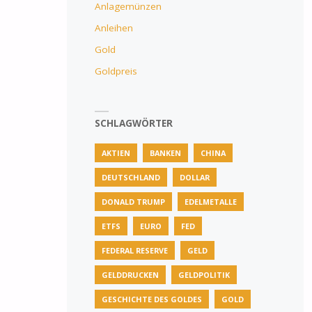
Anlagemünzen
Anleihen
Gold
Goldpreis
SCHLAGWÖRTER
AKTIEN
BANKEN
CHINA
DEUTSCHLAND
DOLLAR
DONALD TRUMP
EDELMETALLE
ETFS
EURO
FED
FEDERAL RESERVE
GELD
GELDDRUCKEN
GELDPOLITIK
GESCHICHTE DES GOLDES
GOLD