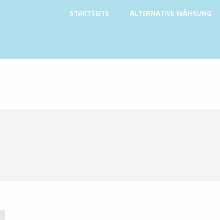
Zum
STARTSEITE
ALTERNATIVE WÄHRUNG
Inhalt
springen