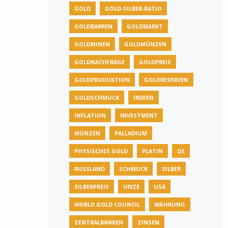
GOLD
GOLD-SILBER-RATIO
GOLDBARREN
GOLDMARKT
GOLDMINEN
GOLDMÜNZEN
GOLDNACHFRAGE
GOLDPREIS
GOLDPRODUKTION
GOLDRESERVEN
GOLDSCHMUCK
INDIEN
INFLATION
INVESTMENT
MÜNZEN
PALLADIUM
PHYSISCHES GOLD
PLATIN
QE
RUSSLAND
SCHMUCK
SILBER
SILBERPREIS
UNZE
USA
WORLD GOLD COUNCIL
WÄHRUNG
ZENTRALBANKEN
ZINSEN