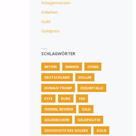
Anlagemünzen
Anleihen
Gold
Goldpreis
SCHLAGWÖRTER
AKTIEN
BANKEN
CHINA
DEUTSCHLAND
DOLLAR
DONALD TRUMP
EDELMETALLE
ETFS
EURO
FED
FEDERAL RESERVE
GELD
GELDDRUCKEN
GELDPOLITIK
GESCHICHTE DES GOLDES
GOLD