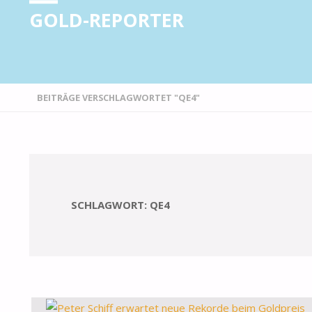
GOLD-REPORTER
STARTSEITE
BEITRÄGE VERSCHLAGWORTET "QE4"
SCHLAGWORT:
QE4