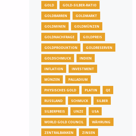
GOLD
GOLD-SILBER-RATIO
GOLDBARREN
GOLDMARKT
GOLDMINEN
GOLDMÜNZEN
GOLDNACHFRAGE
GOLDPREIS
GOLDPRODUKTION
GOLDRESERVEN
GOLDSCHMUCK
INDIEN
INFLATION
INVESTMENT
MÜNZEN
PALLADIUM
PHYSISCHES GOLD
PLATIN
QE
RUSSLAND
SCHMUCK
SILBER
SILBERPREIS
UNZE
USA
WORLD GOLD COUNCIL
WÄHRUNG
ZENTRALBANKEN
ZINSEN