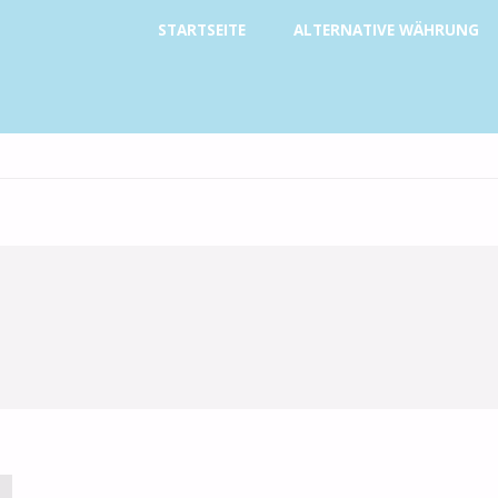
Zum
STARTSEITE
ALTERNATIVE WÄHRUNG
Inhalt
springen