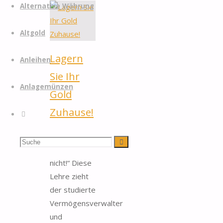
Alternative Währung
Altgold
Lagern
Anleihen
Sie Ihr
Anlagemünzen
Gold
Zuhause!
Suche
„Edelmetalle
Suchen
Suche
verleiht man
nicht!“ Diese
nach:
Lehre zieht
der studierte
Vermögensverwalter
und