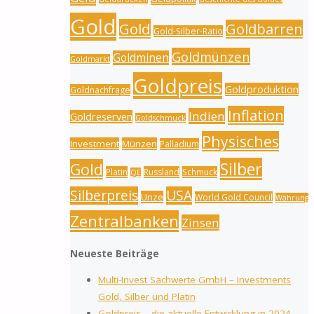
Gold
Gold
Goldbarren
Gold-Silber-Ratio
Goldmünzen
Goldminen
Goldmarkt
Goldpreis
Goldproduktion
Goldnachfrage
Inflation
Indien
Goldreserven
Goldschmuck
Physisches
Investment
Münzen
Palladium
Silber
Gold
Platin
Russland
Schmuck
QE
Silberpreis
USA
Unze
World Gold Council
Währung
Zentralbanken
Zinsen
Neueste Beiträge
Multi-Invest Sachwerte GmbH – Investments
Gold, Silber und Platin
Goldpreis – die aktuelle Entwicklung in 2024