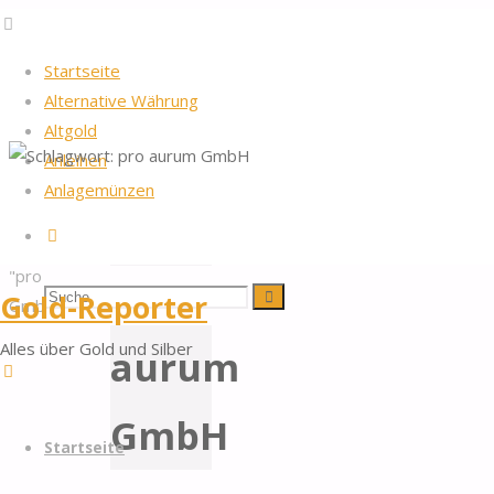
Startseite
Alternative Währung
Altgold
Anleihen
Startseite
2026
by Gold-Reporter.com
Anlagemünzen
Nach
Schlagwort:
Beiträge
Suche
oben
verschlagwortet
"pro aurum
pro
Suchen
Suche
Gold-Reporter
GmbH"
Alles über Gold und Silber
aurum
nach:
GmbH
Zum
Startseite
Inhalt
springen