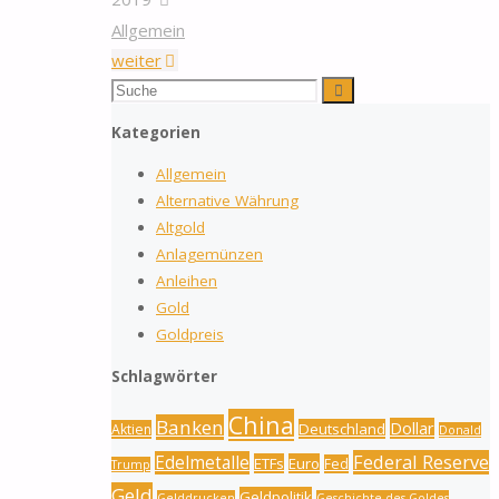
Allgemein
"Lagern
weiter
Sie
Suchen
Suche
nach:
Ihr
Kategorien
Gold
Allgemein
Zuhause!"
Alternative Währung
Altgold
Anlagemünzen
Anleihen
Gold
Goldpreis
Schlagwörter
China
Banken
Dollar
Deutschland
Aktien
Donald
Federal Reserve
Edelmetalle
ETFs
Euro
Fed
Trump
Geld
Geldpolitik
Gelddrucken
Geschichte des Goldes