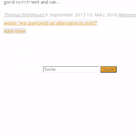
good investment and can …
Altgold
Thomas Breithaupt
9. September 2015
10. März 2016
Allgeme
Anleihen
weiter
"Are diamonds an alternative to gold?"
Nach oben
Anlagemünzen
Suche
Suchen nach:
Suche