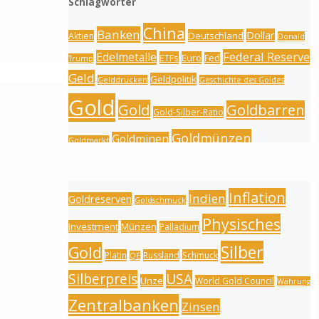
Schlagwörter
China
Banken
Dollar
Deutschland
Aktien
Donald
Federal Reserve
Edelmetalle
ETFs
Euro
Fed
Trump
Geld
Geldpolitik
Gelddrucken
Geschichte des Goldes
Gold
Gold
Goldbarren
Gold-Silber-Ratio
Goldmünzen
Goldminen
Goldmarkt
Goldpreis
Goldproduktion
Goldnachfrage
Inflation
Indien
Goldreserven
Goldschmuck
Physisches
Investment
Münzen
Palladium
Silber
Gold
Platin
Russland
Schmuck
QE
Silberpreis
USA
Unze
World Gold Council
Währung
Zentralbanken
Zinsen