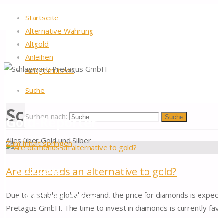
Startseite
Alternative Währung
Altgold
Anleihen
Anlagemünzen
Startseite
Beiträge verschlagwortet "Pretagus GmbH"
Suche
Schlagwort:
Pretagus G
Suchen nach:
Gold-Reporter
Suche
Alles über Gold und Silber
Zum Inhalt springen
Are diamonds an alternative to gold?
Startseite
Due to a stable global demand, the price for diamonds is expect
Alternative Währung
Pretagus GmbH. The time to invest in diamonds is currently fav