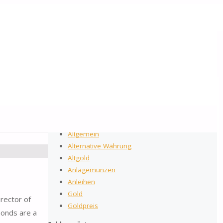
2026
by Gold-Reporter.com
Suchen nach:
Suche
Kategorien
Allgemein
Alternative Währung
Altgold
Anlagemünzen
Anleihen
Gold
irector of
Goldpreis
monds are a