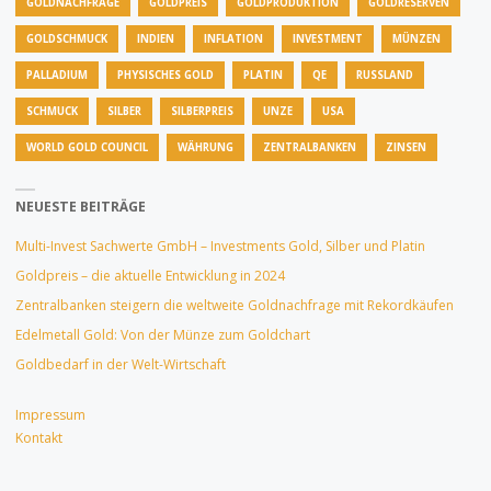
GOLDNACHFRAGE
GOLDPREIS
GOLDPRODUKTION
GOLDRESERVEN
GOLDSCHMUCK
INDIEN
INFLATION
INVESTMENT
MÜNZEN
PALLADIUM
PHYSISCHES GOLD
PLATIN
QE
RUSSLAND
SCHMUCK
SILBER
SILBERPREIS
UNZE
USA
WORLD GOLD COUNCIL
WÄHRUNG
ZENTRALBANKEN
ZINSEN
NEUESTE BEITRÄGE
Multi-Invest Sachwerte GmbH – Investments Gold, Silber und Platin
Goldpreis – die aktuelle Entwicklung in 2024
Zentralbanken steigern die weltweite Goldnachfrage mit Rekordkäufen
Edelmetall Gold: Von der Münze zum Goldchart
Goldbedarf in der Welt-Wirtschaft
Impressum
Kontakt