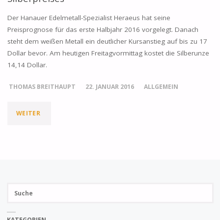
Der Hanauer Edelmetall-Spezialist Heraeus hat seine
Preisprognose für das erste Halbjahr 2016 vorgelegt. Danach
steht dem weißen Metall ein deutlicher Kursanstieg auf bis zu 17
Dollar bevor. Am heutigen Freitagvormittag kostet die Silberunze
14,14 Dollar.
THOMAS BREITHAUPT
22. JANUAR 2016
ALLGEMEIN
"HERAEUS
WEITER
ERWARTET
STARKEN
ANSTIEG
Su
DES
SUCH
na
SILBERPREISES"
KATEGORIEN