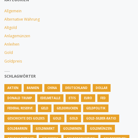
Allgemein
Alternative Währung
Altgold
Anlagemünzen
Anleihen
Gold
Goldpreis
SCHLAGWÖRTER
AKTIEN
BANKEN
CHINA
DEUTSCHLAND
DOLLAR
DONALD TRUMP
EDELMETALLE
ETFS
EURO
FED
FEDERAL RESERVE
GELD
GELDDRUCKEN
GELDPOLITIK
GESCHICHTE DES GOLDES
GOLD
GOLD
GOLD-SILBER-RATIO
GOLDBARREN
GOLDMARKT
GOLDMINEN
GOLDMÜNZEN